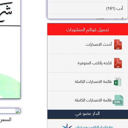
أدب (161)
أصول فقه (158)
تحميل قوائم المنشورات
عقيدة (144)
تاريخ (138)
أحدث الاصدارات
فقه شافعي (132)
لائحه يالكتب المتوفرة
فقه حنفي (113)
فقه مالكي (112)
قائمة الاصدارات الكاملة
تفسير قرآن (106)
قائمة الاصدارات الكاملة
علم كلام (96)
الدار عضو في
أخلاق وتصوف (91)
السعر : 5
سير وتراجم (90)