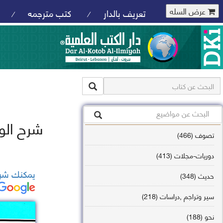
عرض السله
تعريف بالدار
كتب مترجمه
/
/
شرح الور
تصوف (466)
دوريات-مجلات (413)
يمكنك شرا
حديث (348)
سير وتراجم ,دراسات (218)
نحو (188)