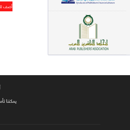
معاجم لغوية (89)
سيرة نبوية وتصوف (81)
فقه (80)
دراسات إسلامية (75)
شعر (72)
علوم قرآن (66)
علوم حديث (64)
أ
روايات (63)
يمكننا تأمين طلبا
قصص للأطفال (63)
فقه عام وأحكام فقهية (62)
قراءات (61)