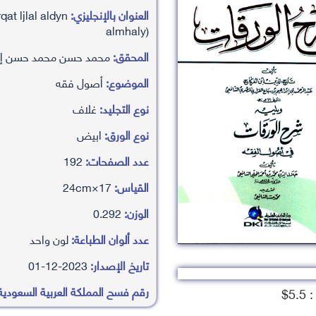
العنوان بالإنجليزي:
at ljlal aldyn
almhaly)
المحقق:
محمد حسن محمد حسن إس
الموضوع:
أصول فقه
نوع التجليد:
غلاف
نوع الورق:
ابيض
عدد الصفحات:
192
القياس:
17×24cm
الوزن:
0.292
عدد ألوان الطباعة:
لون واحد
تاريخ الإصدار:
2023-12-01
رقم فسح المملكة العربية السعودية
5.$