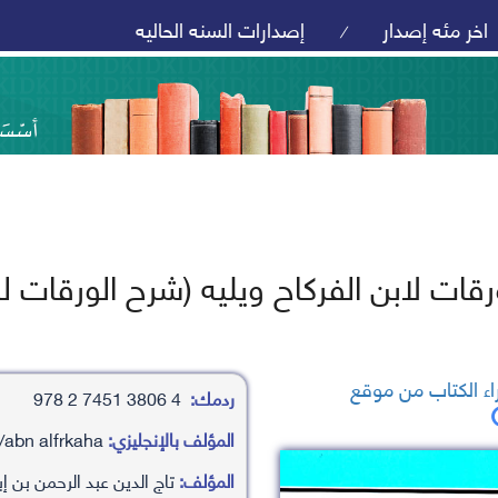
اخر مئه إصدار
إصدارات السنه الحاليه
/
قات لابن الفركاح ويليه (شرح الورقات لج
ء الكتاب من موقع
ردمك:
4 3806 7451 2 978
المؤلف بالإنجليزي:
taj aldyn ’abd alrhamn bn ’ibrahym/abn alfrkaha
المؤلف:
تاج الدين عبد الرحمن بن إب