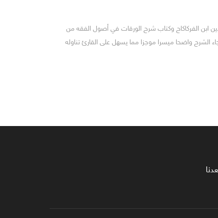
ين ابن الفركاكاح وكتاب شرح الورقات في أصول الفقه من
اء الشرح واضحا ميسرا موجزا مما يسهل على القارئ تناوله