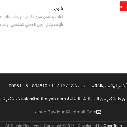
شرح:
كتاب يتضمن شرح لكتاب الورقات لتاج الد
تأليف جلال الدين المحلي الشافعي. وقد ج
رقام الهاتف والفاكس الجديدة 13 / 12 / 11 / 804810 - 5 - 00961
تكم من الدور النشر اللبنانية sales@al-ilmiyah.com خدمتكم تسعدنا
Jihad.baydoun@hotmail.com
All Rights Reserved , Copyright ©2017 | Developed by
OpenTech