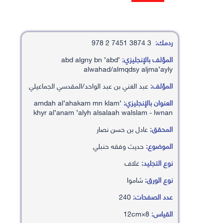
ردمك:
3 3874 7451 2 978
المؤلف بالإنجليزي:
’abd algny bn ’abd
alwahad/almqdsy aljma’ayly
المؤلف:
عبد الغني بن عبد الواحد/المقدسي الجماعيلي
العنوان بالإنجليزي:
’amdah al’ahakam mn klam
khyr al’anam ’alyh alsalaah walslam - lwnan
المحقق:
عادل بن حسن نصار
الموضوع:
حديث وفقه حنبلي
نوع التجليد:
غلاف
نوع الورق:
شاموا
عدد الصفحات:
240
القياس:
8×12cm