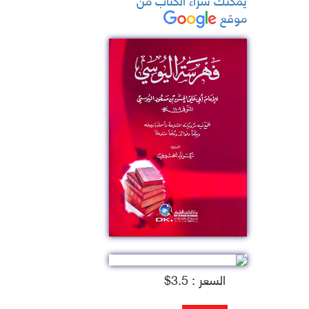
موقع
السعر : 3.5$