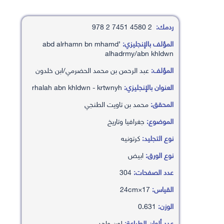
ردمك:
2 4580 7451 2 978
المؤلف بالإنجليزي:
’abd alrhamn bn mhamd
alhadrmy/abn khldwn
المؤلف:
عبد الرحمن بن محمد الحضرمي/ابن خلدون
العنوان بالإنجليزي:
rhalah abn khldwn - krtwnyh
المحقق:
محمد بن تاويت الطنجي
الموضوع:
جغرافيا وتاريخ
نوع التجليد:
كرتونيه
نوع الورق:
ابيض
عدد الصفحات:
304
القياس:
17×24cm
الوزن:
0.631
عدد ألوان الطباعة:
لون واحد