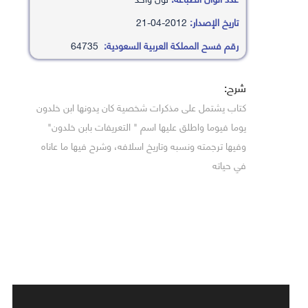
تاريخ الإصدار:
2012-04-21
رقم فسح المملكة العربية السعودية:
64735
شرح:
كتاب يشتمل على مذكرات شخصية كان يدونها ابن خلدون
يوما فيوما واطلق عليها اسم " التعريفات بابن خلدون"
وفيها ترجمته ونسبه وتاريخ اسلافه، وشرح فيها ما عاناه
في حياته