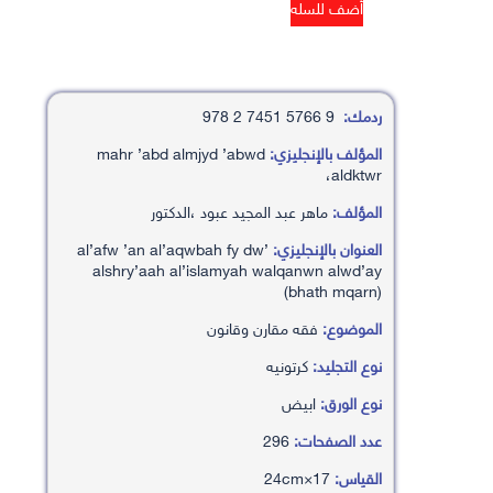
ردمك:
9 5766 7451 2 978
المؤلف بالإنجليزي:
mahr ’abd almjyd ’abwd
،aldktwr
المؤلف:
ماهر عبد المجيد عبود ،الدكتور
العنوان بالإنجليزي:
al’afw ’an al’aqwbah fy dw’
alshry’aah al’islamyah walqanwn alwd’ay
(bhath mqarn)
الموضوع:
فقه مقارن وقانون
نوع التجليد:
كرتونيه
نوع الورق:
ابيض
عدد الصفحات:
296
القياس:
17×24cm