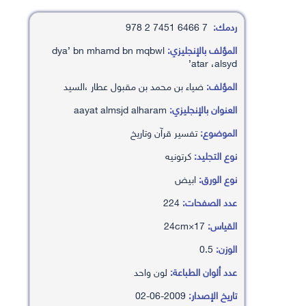
ردمك:
7 6466 7451 2 978
المؤلف بالإنجليزي:
dya’ bn mhamd bn mqbwl
’atar ،alsyd
المؤلف:
ضياء بن محمد بن مقبول عطار ،السيد
العنوان بالإنجليزي:
aayat almsjd alharam
الموضوع:
تفسير قرآن وتاريخ
نوع التجليد:
كرتونيه
نوع الورق:
ابيض
عدد الصفحات:
224
القياس:
17×24cm
الوزن:
0.5
عدد ألوان الطباعة:
لون واحد
تاريخ الإصدار:
2009-06-02