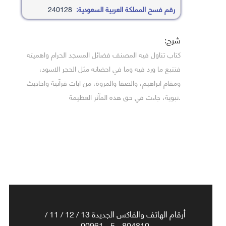
رقم فسح المملكة العربية السعودية:
240128
شرح:
كتاب تناول فيه المصنف فضائل المسجد الحرام واهميته
فتتبع ما ورد فيه وما في احضانه مثل الحجر الاسود،
ومقام ابراهيم، والصفا والمروة، من ايات قرآنية واحاديث
.نبوية، جاءت في حق هذه المآثر العظيمة
أرقام الهاتف والفاكس الجديدة 13 / 12 / 11 /
804810 - 5 - 00961