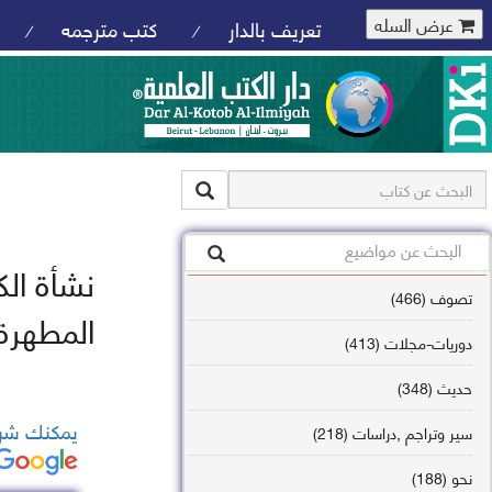
عرض السله
تعريف بالدار
كتب مترجمه
/
/
نشأة الك
تصوف (466)
المطهرة
دوريات-مجلات (413)
حديث (348)
يمكنك شرا
سير وتراجم ,دراسات (218)
نحو (188)