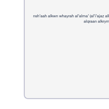
nsh’aah alkwn whayrah al’alma’ (al’i’ajaz 
alqraan alkry