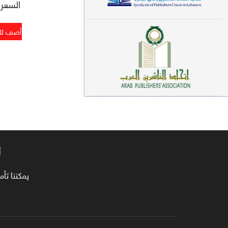
السعر : 2
معاجم لغوية (89)
سيرة نبوية وتصوف (81)
فقه (80)
دراسات إسلامية (75)
شعر (72)
علوم قرآن (66)
علوم حديث (64)
أ
روايات (63)
يمكننا تأمين طلبا
قصص للأطفال (63)
فقه عام وأحكام فقهية (62)
قراءات (61)