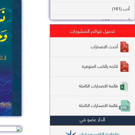
أدب (161)
أصول فقه (158)
تحميل قوائم المنشورات
عقيدة (144)
تاريخ (138)
أحدث الاصدارات
فقه شافعي (132)
لائحه يالكتب المتوفرة
فقه حنفي (113)
فقه مالكي (112)
قائمة الاصدارات الكاملة
تفسير قرآن (106)
قائمة الاصدارات الكاملة
علم كلام (96)
الدار عضو في
أخلاق وتصوف (91)
سير وتراجم (90)