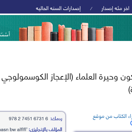
اخر مئه إصدار
إصدارات السنه الحاليه
/
ون وحيرة العلماء (الإعجاز الكوسمولوجي ف
)
ء الكتاب من موقع
ردمك:
6 6731 7451 2 978
المؤلف بالإنجليزي:
’ahasn bw alflfl