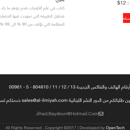
1$
كتاب في علم الكونيات قدم جوهر ما جاء
فتناول الطريقة التي تمهدت فيها الحضارة
المظلمة التي تؤلف من 90 % الى 99 % من مادة .الكون الخ
رقام الهاتف والفاكس الجديدة 13 / 12 / 11 / 804810 - 5 - 00961
تكم من الدور النشر اللبنانية sales@al-ilmiyah.com خدمتكم تسعدنا
Jihad.baydoun@hotmail.com
All Rights Reserved , Copyright ©2017 | Developed by
OpenTech