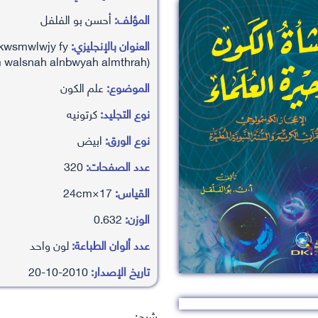
المؤلف:
أحسن بو الفلفل
العنوان بالإنجليزي:
alkwsmwlwjy fy
m walsnah alnbwyah almthrah)
الموضوع:
علم الكون
نوع التجليد:
كرتونيه
نوع الورق:
ابيض
عدد الصفحات:
320
القياس:
17×24cm
الوزن:
0.632
عدد ألوان الطباعة:
لون واحد
تاريخ الإصدار:
2010-10-20
شرح: