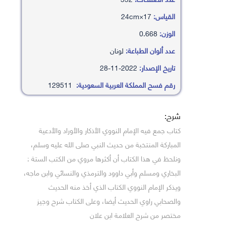
القياس:
17×24cm
الوزن:
0.668
عدد ألوان الطباعة:
لونان
تاريخ الإصدار:
2022-11-28
رقم فسح المملكة العربية السعودية:
129511
شرح:
كتاب جمع فيه الإمام النووي الأذكار والأوراد والأدعية
المباركة المنتخبة من حديث النبي صلى الله عليه وسلم،
ونلحظ في هذا الكتاب أن أكثرها مروي من الكتب الستة :
البخاري ومسلم وأبي داوود والترمذي والنسائي وابن ماجه،
ويذكر الإمام النووي الكتاب الذي أخذ منه الحديث
والصحابي راوي الحديث أيضا، وعلى الكتاب شرح وجيز
مختصر من شرح العلامة ابن علان