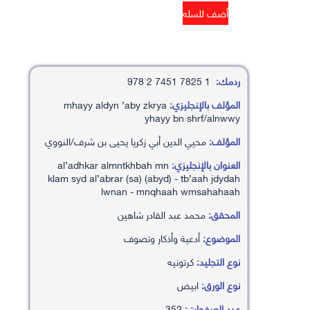
ردمك:
1 7825 7451 2 978
المؤلف بالإنجليزي:
mhayy aldyn ’aby zkrya
yhayy bn shrf/alnwwy
المؤلف:
محيي الدين أبي زكريا يحيى بن شرف/النووي
العنوان بالإنجليزي:
al’adhkar almntkhbah mn
klam syd al’abrar (sa) (abyd) - tb’aah jdydah
lwnan - mnqhaah wmsahahaah
المحقق:
محمد عبد القادر شاهين
الموضوع:
أدعية وأذكار وتصوف
نوع التجليد:
كرتونيه
نوع الورق:
ابيض
عدد الصفحات:
352