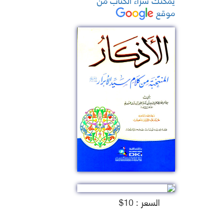
موقع
السعر : 10$