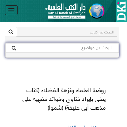
le
on
روضة العلماء ونزهة الفضلاء (كتاب
يعنى بإيراد فتاوى وفوائد فقهية على
مذهب أبي حنيفة) (شموا)
يمكنك شراء الكتاب من