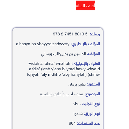
ردمك:
5 8619 7451 2 978
المؤلف بالإنجليزي:
alhasyn bn yhayy/alzndwysty
المؤلف:
الحسين بن يحيى/الزندويستي
العنوان بالإنجليزي:
rwdah al’alma’ wnzhah
alfdla’ (ktab y’any b’iyrad ftawy wfwa’d
fqhyah ’aly mdhhb ’aby hanyfah) (shmw
المحقق:
بشير برمان
الموضوع:
فقه - آداب وأخلاق إسلامية
نوع التجليد:
مجلد
نوع الورق:
شاموا
عدد الصفحات:
664