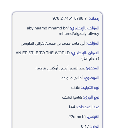
ردمك:
7 8798 7451 2 978
المؤلف بالإنجليزي:
’aby haamd mhamd bn
mhamd/algzaly altwsy
المؤلف:
أبي حامد محمد بن محمد/الغزالي الطوسي
العنوان بالإنجليزي:
AN EPISTLE TO THE WORLD
( English )
المحقق:
عبد القدير أدينيي أوكنيي ،ترجمة
الموضوع:
أخلاق ومواعظ
نوع التجليد:
غلاف
نوع الورق:
شاموا ناشف
عدد الصفحات:
144
القياس:
15×22cm
الوزن:
0.17