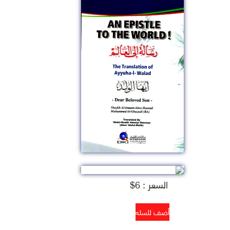
السعر : 6$