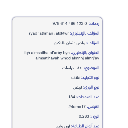
ردمك:
0 123 496 614 978
المؤلف بالإنجليزي:
ryad ’athman ،aldktwr
المؤلف:
رياض عثمان ،الدكتور
العنوان بالإنجليزي:
fqh almsatlha al’arby byn
almsatlhayah wnqd almnhj almrj’ay
الموضوع:
لغة - دراسات
نوع التجليد:
غلاف
نوع الورق:
ابيض
عدد الصفحات:
184
القياس:
17×24cm
الوزن:
0.283
عدد ألوان الطباعة:
لون واحد