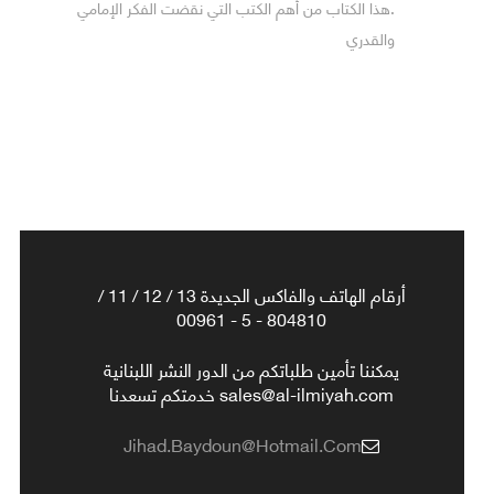
.هذا الكتاب من أهم الكتب التي نقضت الفكر الإمامي
والقدري
أرقام الهاتف والفاكس الجديدة 13 / 12 / 11 /
804810 - 5 - 00961
يمكننا تأمين طلباتكم من الدور النشر اللبنانية
sales@al-ilmiyah.com خدمتكم تسعدنا
Jihad.baydoun@hotmail.com