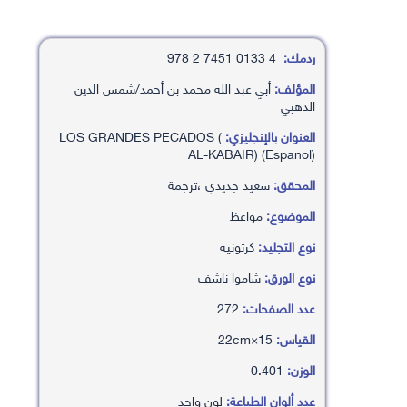
ردمك:
4 0133 7451 2 978
المؤلف:
أبي عبد الله محمد بن أحمد/شمس الدين
الذهبي
العنوان بالإنجليزي:
LOS GRANDES PECADOS (
AL-KABAIR) (Espanol)
المحقق:
سعيد جديدي ،ترجمة
الموضوع:
مواعظ
نوع التجليد:
كرتونيه
نوع الورق:
شاموا ناشف
عدد الصفحات:
272
القياس:
15×22cm
الوزن:
0.401
عدد ألوان الطباعة:
لون واحد