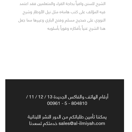
الشرح للسنن وافياً بحاجة القراء والمتعلمين فقد اعتمد
فيه المؤلف على كتب هامةه مثل نيل الأوطار وشرح
النووي على صحيح مسلم وفتح الباري وغيرها مما جعل
هذا الشرح غنياً بأفكاره وقوياً بأسلوبه
أرقام الهاتف والفاكس الجديدة 13 / 12 / 11 /
804810 - 5 - 00961
يمكننا تأمين طلباتكم من الدور النشر اللبنانية
sales@al-ilmiyah.com خدمتكم تسعدنا