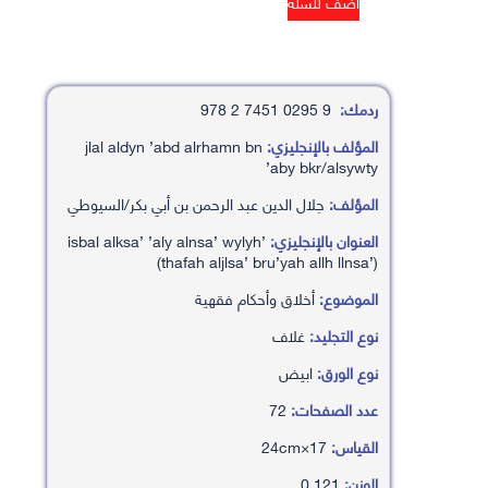
ردمك:
9 0295 7451 2 978
المؤلف بالإنجليزي:
jlal aldyn ’abd alrhamn bn
’aby bkr/alsywty
المؤلف:
جلال الدين عبد الرحمن بن أبي بكر/السيوطي
العنوان بالإنجليزي:
’isbal alksa’ ’aly alnsa’ wylyh
(thafah aljlsa’ bru’yah allh llnsa’)
الموضوع:
أخلاق وأحكام فقهية
نوع التجليد:
غلاف
نوع الورق:
ابيض
عدد الصفحات:
72
القياس:
17×24cm
الوزن:
0.121