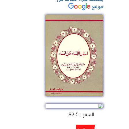
موقع
السعر : 2.5$