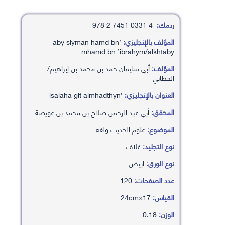
ردمك:
4 0331 7451 2 978
المؤلف بالإنجليزي:
’aby slyman hamd bn
mhamd bn ’ibrahym/alkhtaby
المؤلف:
أبي سليمان حمد بن محمد بن إبراهيم/
الخطابي
العنوان بالإنجليزي:
’isalaha glt almhadthyn
المحقق:
أبي عبد الرحمن صلاح بن محمد بن عويضة
الموضوع:
علوم الحديث ولغة
نوع التجليد:
غلاف
نوع الورق:
ابيض
عدد الصفحات:
120
القياس:
17×24cm
الوزن:
0.18