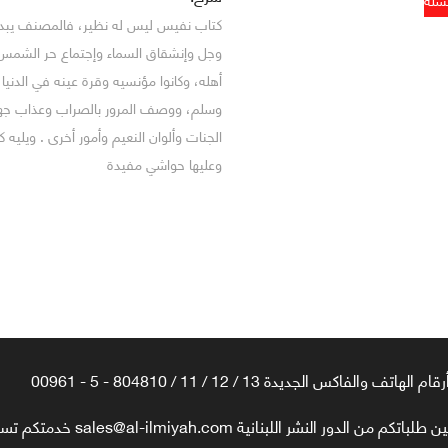
كتاب نفيس ليس له نظير، فالمصنف يبدأ ف
وجل وإنشقاق السماء وإجتماع حر الشمس 
أهله، وكانوا مؤنسيه وقرة عينه في الدنيا
وسلم، ووصف المرور بالصراب وعذاب جهنم
الجنات وألوان النعيم وأمور أخرى . ويل
وعليها حواشي مفيدة
رقام الهاتف والفاكس الجديدة 13 / 12 / 11 / 804810 - 5 - 00961
تكم من الدور النشر اللبنانية sales@al-ilmiyah.com خدمتكم تسعدنا