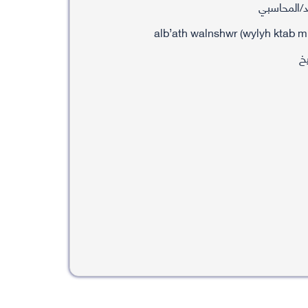
د/المحاسبي
خ