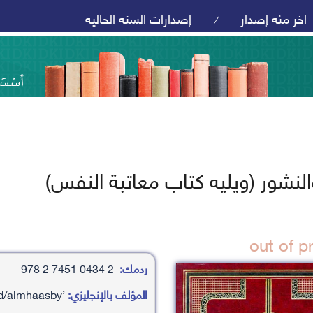
اخر مئه إصدار
إصدارات السنه الحاليه
/
لنشور (ويليه كتاب معاتبة النفس)
ردمك:
2 0434 7451 2 978
المؤلف بالإنجليزي:
’aby ’abd allh alhaarth bn ’asd/almhaasby