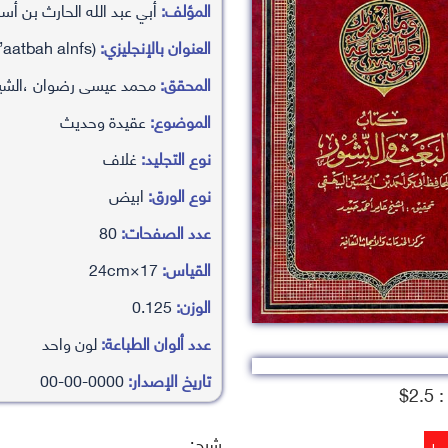
المؤلف:
أبي عبد الله الحارث بن أس
العنوان بالإنجليزي:
alb’ath walnshwr (wylyh ktab m’aatbah alnfs)
المحقق:
محمد عيسى رضوان ،الشي
الموضوع:
عقيدة وحديث
نوع التجليد:
غلاف
نوع الورق:
ابيض
عدد الصفحات:
80
القياس:
17×24cm
الوزن:
0.125
عدد ألوان الطباعة:
لون واحد
تاريخ الإصدار:
0000-00-00
2.$
شرح: