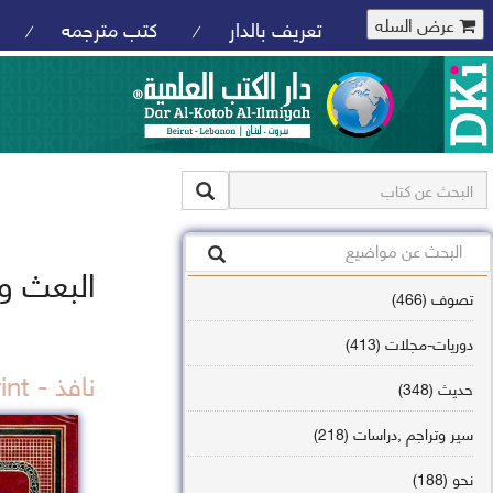
عرض السله
تعريف بالدار
كتب مترجمه
/
/
البعث وا
تصوف (466)
دوريات-مجلات (413)
نافذ - out of print
حديث (348)
سير وتراجم ,دراسات (218)
نحو (188)