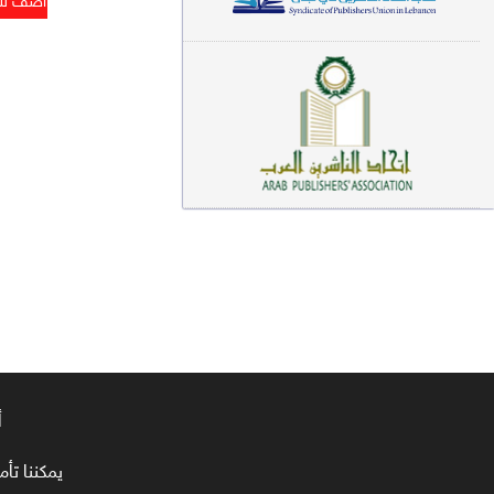
معاجم لغوية (89)
سيرة نبوية وتصوف (81)
فقه (80)
دراسات إسلامية (75)
شعر (72)
علوم قرآن (66)
علوم حديث (64)
روايات (63)
قصص للأطفال (63)
أ
فقه عام وأحكام فقهية (62)
يمكننا تأمين طلبا
قراءات (61)