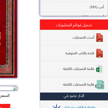
أدب (161)
أصول فقه (158)
تحميل قوائم المنشورات
عقيدة (144)
تاريخ (138)
أحدث الاصدارات
فقه شافعي (132)
لائحه يالكتب المتوفرة
فقه حنفي (113)
فقه مالكي (112)
قائمة الاصدارات الكاملة
تفسير قرآن (106)
قائمة الاصدارات الكاملة
علم كلام (96)
السعر : 5
الدار عضو في
أخلاق وتصوف (91)
سير وتراجم (90)