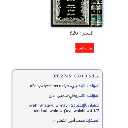
السعر : 25$
ردمك:
9 0691 7451 2 978
المؤلف بالإنجليزي:
al’asywty/shms aldyn
المؤلف:
الأسيوطي/شمس الدين
العنوان بالإنجليزي:
jwahr al’aqwd wm’ayn
alqdaah walmwq’ayn walshhwd 1/2
المحقق:
محمد أمين الضناوي