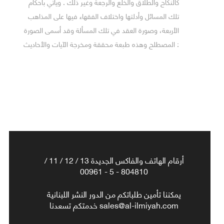
كالنكاح والطلاق والخلع والرجعة وغير ذلك . ويأتي بأحكام
تلك المسائل وأدلتها واختلاف الفقهاء فيها على المذاهب
الأربعة، وصورة العقد في تلك المسألة وقد أسمى الصورة
: المصطلح وهذه طبعة محققة ومخرجة الآيات والأحاديث
أرقام الهاتف والفاكس الجديدة 13 / 12 / 11 /
804810 - 5 - 00961
يمكننا تأمين طلباتكم من الدور النشر اللبنانية
sales@al-ilmiyah.com خدمتكم تسعدنا