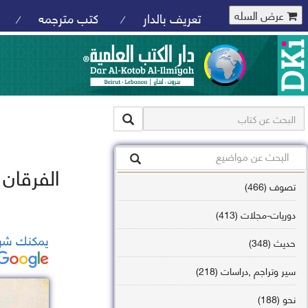
عرض السله
تعريف بالدار
كتب مترجمه
/
/
الفرقان 
تصوف (466)
دوريات-مجلات (413)
يمكنك شرا
حديث (348)
سير وتراجم ,دراسات (218)
نحو (188)