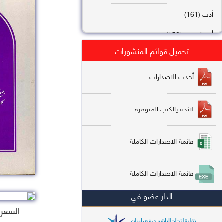
أدب (161)
أصول فقه (158)
تحميل قوائم المنشورات
عقيدة (144)
تاريخ (138)
أحدث الاصدارات
فقه شافعي (132)
لائحه يالكتب المتوفرة
فقه حنفي (113)
فقه مالكي (112)
قائمة الاصدارات الكاملة
تفسير قرآن (106)
قائمة الاصدارات الكاملة
علم كلام (96)
الدار عضو في
أخلاق وتصوف (91)
السعر : 
سير وتراجم (90)