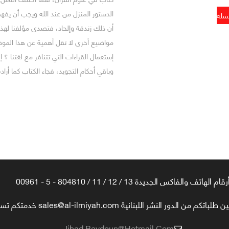
الدستور المنزل من عند الله ويجب أن يفهم
أن ذلك زندقة وإلحاد، فتصدى مؤلفنا له
مواضيع أخرى لا تقل أهمية عن هذا الموض
إستعمال القراءات التي تتنافر مع لغتنا ؟
وباقي أحكام التجويد، فجاء الكتاب كما أرا
رقام الهاتف والفاكس الجديدة 13 / 12 / 11 / 804810 - 5 - 00961
تكم من الدور النشر اللبنانية sales@al-ilmiyah.com خدمتكم تسعدنا
Jihad.baydoun@hotmail.com