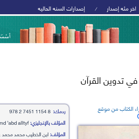
اخر مئه إصدار
إصدارات السنه الحاليه
/
في تدوين القرآن
ء الكتاب من موقع
ردمك:
8 1154 7451 2 978
المؤلف بالإنجليزي:
abn alkhtyb mhamd mhamd ’abd alltyf
المؤلف:
ابن الخطيب محمد محمد ع