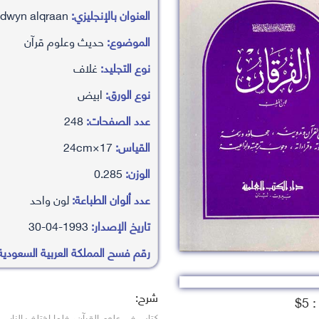
العنوان بالإنجليزي:
alfrqan fy tdwyn alqraan
الموضوع:
حديث وعلوم قرآن
نوع التجليد:
غلاف
نوع الورق:
ابيض
عدد الصفحات:
248
القياس:
17×24cm
الوزن:
0.285
عدد ألوان الطباعة:
لون واحد
تاريخ الإصدار:
1993-04-30
رقم فسح المملكة العربية السعودية
شرح:
5$
كتاب في علوم القرآن، فلما اختلف الناس ف