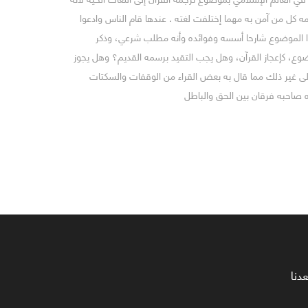
ه كل من آمن به مهما إختلفت لغته . عندها قام الناس وادعوا
ذا الموضوع شارحا أسسه وفوائده وأنه مطلب شرعي، وذكر
وع، كإعجاز القرآن، وهل يجب التقيد برسمه القديم؟ وهل يجوز
 إلى غير ذلك مما قال به بعض القراء من الوقفات والسكتات
ده صاحبه فرقان بين الحق والباطل