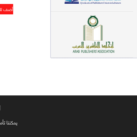
معاجم لغوية (89)
سيرة نبوية وتصوف (81)
فقه (80)
دراسات إسلامية (75)
شعر (72)
علوم قرآن (66)
علوم حديث (64)
روايات (63)
أ
قصص للأطفال (63)
يمكننا تأمين طلبا
فقه عام وأحكام فقهية (62)
قراءات (61)