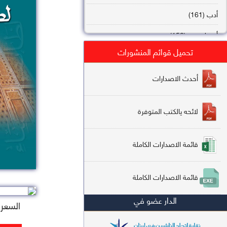
أدب (161)
أصول فقه (158)
تحميل قوائم المنشورات
عقيدة (144)
تاريخ (138)
أحدث الاصدارات
فقه شافعي (132)
لائحه يالكتب المتوفرة
فقه حنفي (113)
فقه مالكي (112)
قائمة الاصدارات الكاملة
تفسير قرآن (106)
قائمة الاصدارات الكاملة
علم كلام (96)
الدار عضو في
أخلاق وتصوف (91)
السعر : 5
سير وتراجم (90)