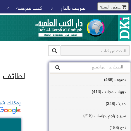
عرض السله
تعريف بالدار
كتب مترجمه
/
/
لطائف ا
تصوف (466)
دوريات-مجلات (413)
يمكنك شرا
حديث (348)
سير وتراجم ,دراسات (218)
نحو (188)