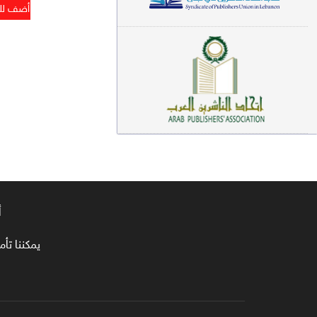
معاجم لغوية (89)
سيرة نبوية وتصوف (81)
فقه (80)
دراسات إسلامية (75)
شعر (72)
علوم قرآن (66)
علوم حديث (64)
أ
روايات (63)
يمكننا تأمين طلبا
قصص للأطفال (63)
فقه عام وأحكام فقهية (62)
قراءات (61)