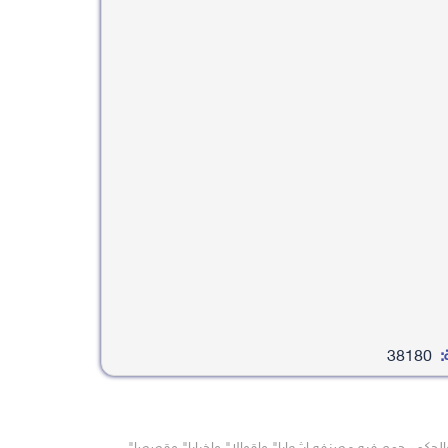
:
38180
والحكم، جمع فيه مصنفه اشعارا" واقوالا" واخبارا" وقصصا"