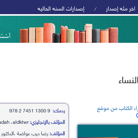
اخر مئه إصدار
إصدارات السنه الحاليه
/
لنساء
ء الكتاب من موقع
ردمك:
9 1300 7451 2 978
المؤلف بالإنجليزي:
rda dyb ’awadah ،aldktwr
المؤلف:
رضا ديب عواضة ،الدكتور