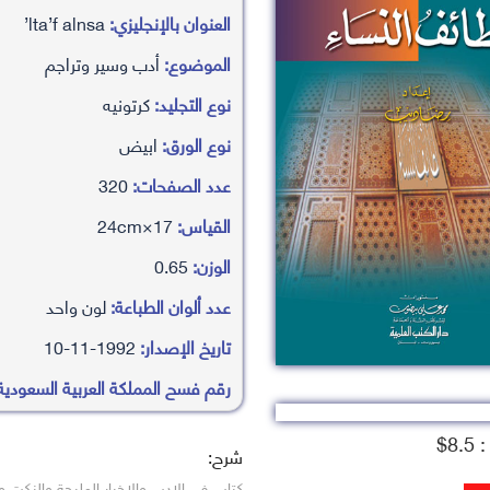
العنوان بالإنجليزي:
lta’f alnsa’
الموضوع:
أدب وسير وتراجم
نوع التجليد:
كرتونيه
نوع الورق:
ابيض
عدد الصفحات:
320
القياس:
17×24cm
الوزن:
0.65
عدد ألوان الطباعة:
لون واحد
تاريخ الإصدار:
1992-11-10
رقم فسح المملكة العربية السعودية
8.$
شرح:
كتاب في الادب والاخبار المليحة والنكت 