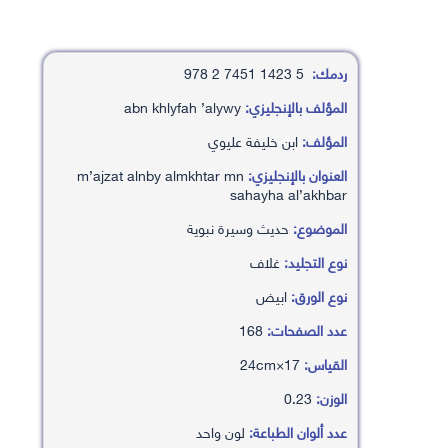
ردمك:
5 1423 7451 2 978
المؤلف بالإنجليزي:
abn khlyfah ’alywy
المؤلف:
ابن خليفة عليوي
العنوان بالإنجليزي:
m’ajzat alnby almkhtar mn
sahayha al’akhbar
الموضوع:
حديث وسيرة نبوية
نوع التجليد:
غلاف
نوع الورق:
ابيض
عدد الصفحات:
168
القياس:
17×24cm
الوزن:
0.23
عدد ألوان الطباعة:
لون واحد