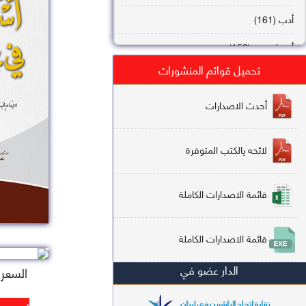
أدب (161)
أصول فقه (158)
تحميل قوائم المنشورات
عقيدة (144)
تاريخ (138)
أحدث الاصدارات
فقه شافعي (132)
لائحه يالكتب المتوفرة
فقه حنفي (113)
فقه مالكي (112)
قائمة الاصدارات الكاملة
تفسير قرآن (106)
قائمة الاصدارات الكاملة
علم كلام (96)
الدار عضو في
السعر : 5
أخلاق وتصوف (91)
سير وتراجم (90)