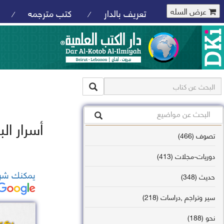
عرض السله
تعريف بالدار
كتب مترجمه
/
/
أسرار ال
تصوف (466)
دوريات-مجلات (413)
يمكنك شرا
حديث (348)
سير وتراجم ,دراسات (218)
نحو (188)