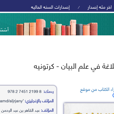
اخر مئه إصدار
إصدارات السنه الحاليه
/
بلاغة في علم البيان - كرتونيه
ء الكتاب من موقع
ردمك:
8 2199 7451 2 978
المؤلف بالإنجليزي:
’abd alqahr bn ’abd alrhamn bn mhamd/aljrjany
المؤلف:
عبد القاهر بن عبد الرحمن 