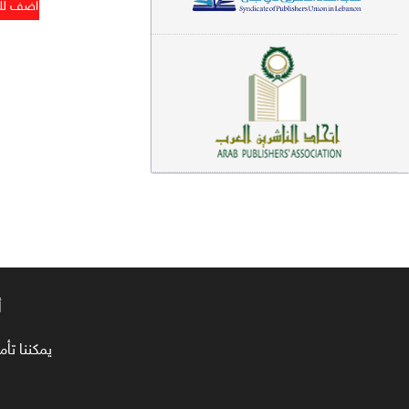
معاجم لغوية (89)
سيرة نبوية وتصوف (81)
فقه (80)
دراسات إسلامية (75)
شعر (72)
علوم قرآن (66)
علوم حديث (64)
روايات (63)
أ
قصص للأطفال (63)
يمكننا تأمين طلبا
فقه عام وأحكام فقهية (62)
قراءات (61)