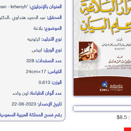
العنوان بالإنجليزي:
’asrar alblagah fy ’alm albyan - krtwnyh
المحقق:
عبد الحميد هنداوي ،الدكتو
الموضوع:
بلاغة
نوع التجليد:
كرتونيه
نوع الورق:
ابيض
عدد الصفحات:
328
القياس:
17×24cm
الوزن:
0.613
عدد ألوان الطباعة:
لون واحد
تاريخ الإصدار:
2023-08-22
رقم فسح المملكة العربية السعودية
8.$