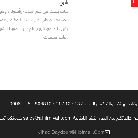
شرح:
كتاب يبحث في علم البلاغة وأصوله، وهو ي
مصنفه الجرجاني كان إمام البلاغة في عصر
وغير ذلك من فروع علم البيان موردا الش
وعليها تعليقات
رقام الهاتف والفاكس الجديدة 13 / 12 / 11 / 804810 - 5 - 00961
تكم من الدور النشر اللبنانية sales@al-ilmiyah.com خدمتكم تسعدنا
Jihad.baydoun@hotmail.com