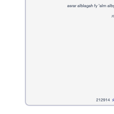
ر
:
212914