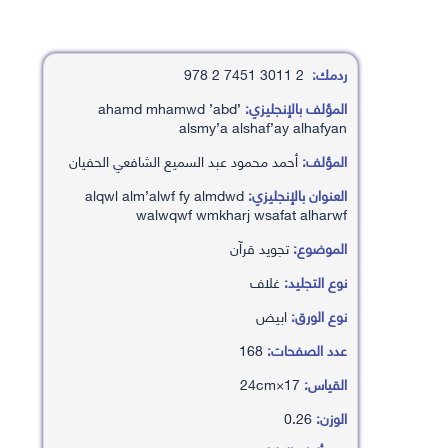
ردمك:
2 3011 7451 2 978
المؤلف بالإنجليزي:
’ahamd mhamwd ’abd
alsmy’a alshaf’ay alhafyan
المؤلف:
أحمد محمود عبد السميع الشافعي الحفيان
العنوان بالإنجليزي:
alqwl alm’alwf fy almdwd
walwqwf wmkharj wsafat alharwf
الموضوع:
تجويد قرآن
نوع التجليد:
غلاف
نوع الورق:
ابيض
عدد الصفحات:
168
القياس:
17×24cm
الوزن:
0.26