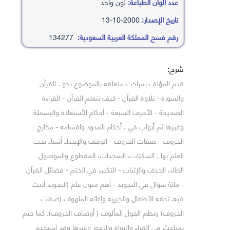
عدد ألوان الطباعة:
لون واحد
تاريخ الإصدار:
2000-10-13
رقم فسح المملكة العربية السعودية:
134277
شرح:
قدم المؤلف بمباحث متعلقة بالموضوع نحو : القرآن
والسورة - تلاوة القرآن - كيف نتعلم القرآن - القراءة
الصحيحة - الأحرف السبعة - أحكام الأستعاذة والبسملة
وغيرها ثم أبواب في : أحكام المدود واقسامه - مخارج
الحروف - صفات الحروف - الوقف والإبتداء أشياء يجب
العلم بها : السكتات، السجدات، المقطوع والموصول
الظاء، الحذف والإثبات - التكبير في الختم - فضائل القرآن
- مائة سؤال في التجويد - أهم متون علم (التجويد أثبت
فيه: تحفة الأطفال والجزرية وإغاثة الملهوف (صفات
الحروف) ونظم القول المألوف ( أوصاف الحروف). كما ختم
بمباحث في القراء والرواة والرموز وغيرها وقد استخدم