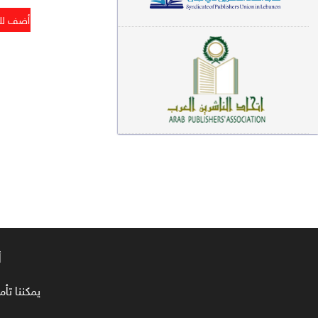
معاجم لغوية (89)
سيرة نبوية وتصوف (81)
فقه (80)
دراسات إسلامية (75)
شعر (72)
علوم قرآن (66)
علوم حديث (64)
روايات (63)
قصص للأطفال (63)
أ
فقه عام وأحكام فقهية (62)
يمكننا تأمين طلبا
قراءات (61)