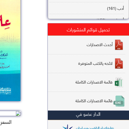
أدب (161)
أصول فقه (158)
تحميل قوائم المنشورات
عقيدة (144)
تاريخ (138)
أحدث الاصدارات
فقه شافعي (132)
لائحه يالكتب المتوفرة
فقه حنفي (113)
فقه مالكي (112)
قائمة الاصدارات الكاملة
تفسير قرآن (106)
قائمة الاصدارات الكاملة
علم كلام (96)
الدار عضو في
أخلاق وتصوف (91)
السعر : 5
سير وتراجم (90)