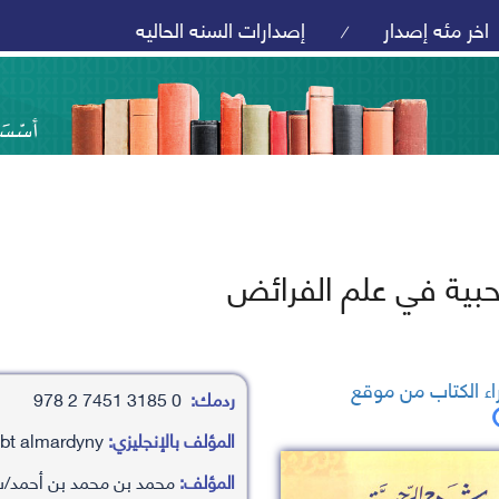
اخر مئه إصدار
إصدارات السنه الحاليه
/
حبية في علم الفرائض
ء الكتاب من موقع
ردمك:
0 3185 7451 2 978
المؤلف بالإنجليزي:
mhamd bn mhamd bn ’ahamd/sbt almardyny
المؤلف:
محمد بن محمد بن أحمد/سب