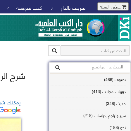
عرض السله
تعريف بالدار
كتب مترجمه
/
/
شرح الر
تصوف (466)
دوريات-مجلات (413)
يمكنك شرا
حديث (348)
سير وتراجم ,دراسات (218)
نحو (188)