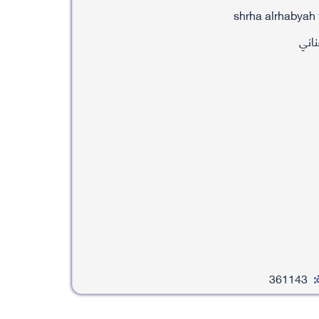
ناني
:
361143