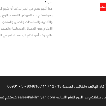
شرح:
هذا أشهر نظم في الميراث كما أن شرح ابن
وموانعه ثم عدد الفروض النصف والربع وا
والأكدرية والمناسخات والخنثى والمفقود 
الأحكام وبين المسائل الاجتماعية والمتفق
عالم، وقد أفرد نظم الرحبية بالطبع في ا
رقام الهاتف والفاكس الجديدة 13 / 12 / 11 / 804810 - 5 - 00961
تكم من الدور النشر اللبنانية sales@al-ilmiyah.com خدمتكم تسعدنا