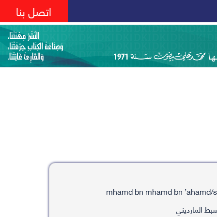
اتصل بنا
ط المارديني