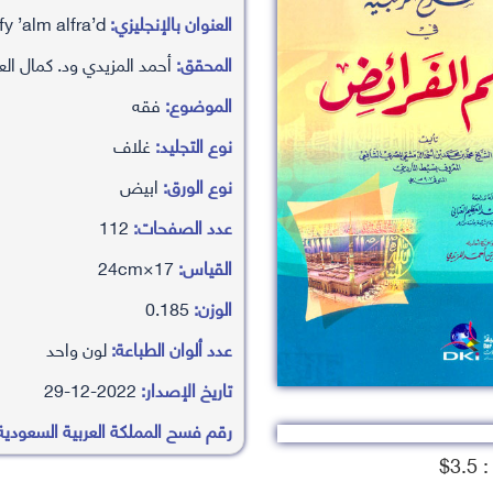
العنوان بالإنجليزي:
shrha alrhabyah fy ’alm alfra’d
المحقق:
أحمد المزيدي ود. كمال الع
الموضوع:
فقه
نوع التجليد:
غلاف
نوع الورق:
ابيض
عدد الصفحات:
112
القياس:
17×24cm
الوزن:
0.185
عدد ألوان الطباعة:
لون واحد
تاريخ الإصدار:
2022-12-29
رقم فسح المملكة العربية السعودية
3.$