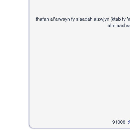
thafah al’arwsyn fy s’aadah alzwjyn (ktab fy
alm’aashra
:
91008