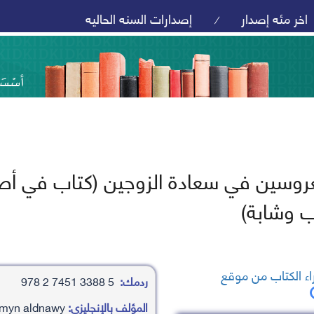
اخر مئه إصدار
إصدارات السنه الحاليه
/
عروسين في سعادة الزوجين (كتاب في أصو
 وشابة)
ء الكتاب من موقع
ردمك:
5 3388 7451 2 978
المؤلف بالإنجليزي:
mhamd ’amyn aldnawy