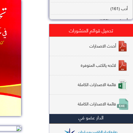
أدب (161)
أصول فقه (158)
تحميل قوائم المنشورات
عقيدة (144)
تاريخ (138)
أحدث الاصدارات
فقه شافعي (132)
لائحه يالكتب المتوفرة
فقه حنفي (113)
فقه مالكي (112)
قائمة الاصدارات الكاملة
تفسير قرآن (106)
قائمة الاصدارات الكاملة
علم كلام (96)
الدار عضو في
أخلاق وتصوف (91)
سير وتراجم (90)