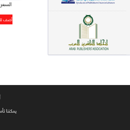
السعر : 
معاجم لغوية (89)
سيرة نبوية وتصوف (81)
فقه (80)
دراسات إسلامية (75)
شعر (72)
علوم قرآن (66)
علوم حديث (64)
روايات (63)
أ
قصص للأطفال (63)
يمكننا تأمين طلبا
فقه عام وأحكام فقهية (62)
قراءات (61)