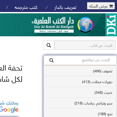
عرض السله
تعريف بالدار
كتب مترجمه
/
/
تحفة ال
تصوف (466)
لكل شاب
دوريات-مجلات (413)
حديث (348)
يمكنك شرا
سير وتراجم ,دراسات (218)
نحو (188)