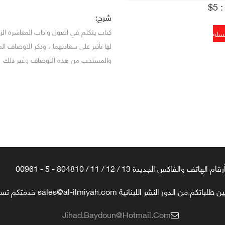
5$
شرح:
كتاب يتكلم في اصول واداب المعاشرة الزو
لها تأثير على سعادتهما ، وذكر الاوصاف 
والمستحب من هذه الاوصاف وغير ذلك
رقام الهاتف والفاكس الجديدة 13 / 12 / 11 / 804810 - 5 - 00961
تكم من الدور النشر اللبنانية sales@al-ilmiyah.com خدمتكم تسعدنا
Jihad.baydoun@hotmail.com