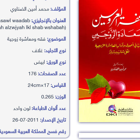
المؤلف:
محمد أمين الضناوي
العنوان بالإنجليزي:
 ’asawl waadab
h alzwjyah lkl shab wshabah)
الموضوع:
فقه ومعاشرة زوجية
نوع التجليد:
غلاف
نوع الورق:
ابيض
عدد الصفحات:
176
القياس:
17×24cm
الوزن:
0.265
عدد ألوان الطباعة:
لون واحد
تاريخ الإصدار:
2011-07-26
رقم فسح المملكة العربية السعودية