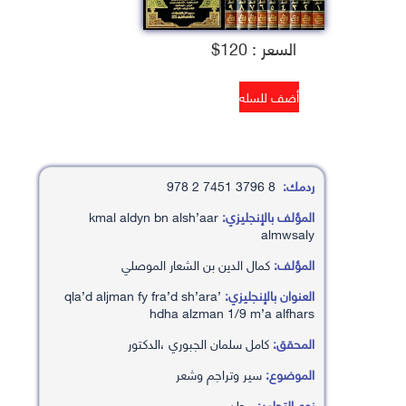
السعر : 120$
ردمك:
8 3796 7451 2 978
المؤلف بالإنجليزي:
kmal aldyn bn alsh’aar
almwsaly
المؤلف:
كمال الدين بن الشعار الموصلي
العنوان بالإنجليزي:
qla’d aljman fy fra’d sh’ara’
hdha alzman 1/9 m’a alfhars
المحقق:
كامل سلمان الجبوري ،الدكتور
الموضوع:
سير وتراجم وشعر
نوع التجليد:
مجلد