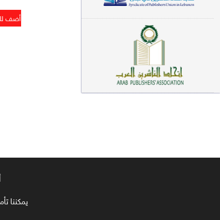
معاجم لغوية (89)
سيرة نبوية وتصوف (81)
فقه (80)
دراسات إسلامية (75)
شعر (72)
علوم قرآن (66)
علوم حديث (64)
روايات (63)
قصص للأطفال (63)
أ
فقه عام وأحكام فقهية (62)
يمكننا تأمين طلبا
قراءات (61)