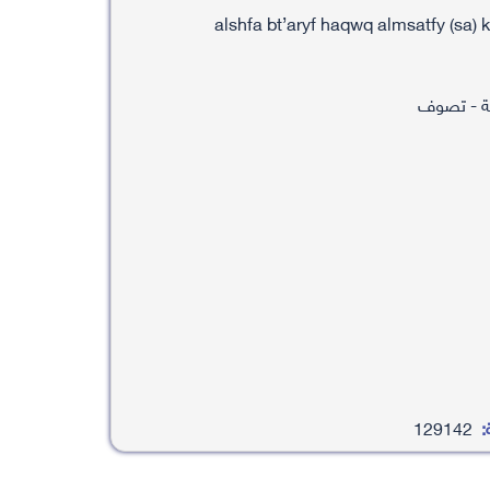
ية - تصوف
:
129142