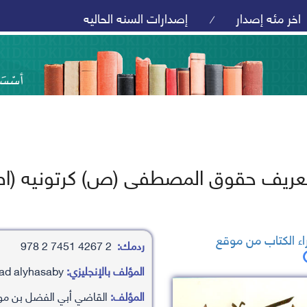
اخر مئه إصدار
إصدارات السنه الحاليه
/
تعريف حقوق المصطفى (ص) كرتونيه (اص
ء الكتاب من موقع
ردمك:
2 4267 7451 2 978
المؤلف بالإنجليزي:
alqady ’aby alfdl bn mwsy/’ayad alyhasaby
المؤلف:
القاضي أبي الفضل بن م