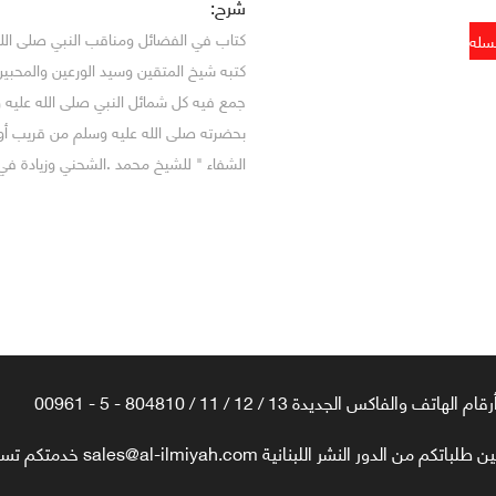
شرح:
كتاب في الفضائل ومناقب النبي صلى ال
كتبه شيخ المتقين وسيد الورعين والمحبي
جمع فيه كل شمائل النبي صلى الله عليه
بحضرته صلى الله عليه وسلم من قريب أو ب
الشفاء " للشيخ محمد .الشحني وزيادة في 
رقام الهاتف والفاكس الجديدة 13 / 12 / 11 / 804810 - 5 - 00961
تكم من الدور النشر اللبنانية sales@al-ilmiyah.com خدمتكم تسعدنا