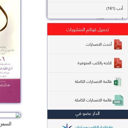
أدب (161)
أصول فقه (158)
تحميل قوائم المنشورات
عقيدة (144)
تاريخ (138)
أحدث الاصدارات
فقه شافعي (132)
لائحه يالكتب المتوفرة
فقه حنفي (113)
فقه مالكي (112)
قائمة الاصدارات الكاملة
تفسير قرآن (106)
قائمة الاصدارات الكاملة
علم كلام (96)
الدار عضو في
أخلاق وتصوف (91)
السعر : 
سير وتراجم (90)