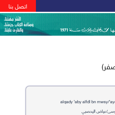
اتصل بنا
فر)
وسى/عياض اليحصبي