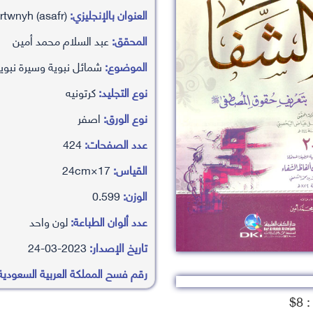
العنوان بالإنجليزي:
alshfa bt’aryf haqwq almsatfy (sa) krtwnyh (asafr)
المحقق:
عبد السلام محمد أمين
الموضوع:
شمائل نبوية وسيرة نبو
نوع التجليد:
كرتونيه
نوع الورق:
اصفر
عدد الصفحات:
424
القياس:
17×24cm
الوزن:
0.599
عدد ألوان الطباعة:
لون واحد
تاريخ الإصدار:
2023-03-24
رقم فسح المملكة العربية السعودية
8$