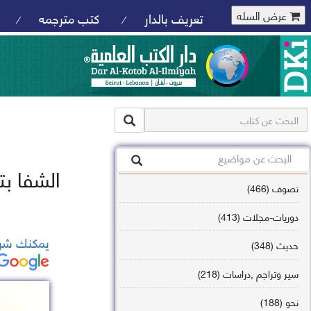
عرض السله
تعريف بالدار
كتب مترجمه
/
/
الشفا ب
تصوف (466)
دوريات-مجلات (413)
يمكنك شرا
حديث (348)
سير وتراجم ,دراسات (218)
نحو (188)