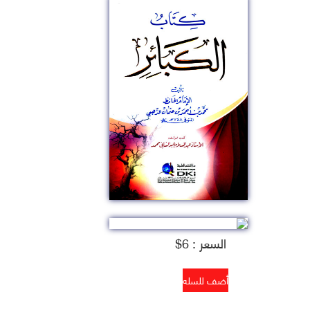
السعر : 6$