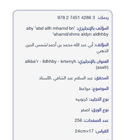
ردمك:
3 4286 7451 2 978
المؤلف بالإنجليزي:
’aby ’abd allh mhamd bn
’ahamd/shms aldyn aldhhby
المؤلف:
أبي عبد الله محمد بن أحمد/شمس الدين
الذهبي
العنوان بالإنجليزي:
alkba’r - lldhhby - krtwnyh
(asafr)
المحقق:
عبد السلام عبد الشافي ،الأستاذ
الموضوع:
مواعظ
نوع التجليد:
كرتونيه
نوع الورق:
اصفر
عدد الصفحات:
256
القياس:
17×24cm