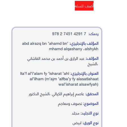
ردمك:
7 4291 7451 2 978
المؤلف بالإنجليزي:
’abd alrazq bn ’ahamd bn
mhamd alqashany ،alshykh
المؤلف:
عبد الرازق بن أحمد بن محمد القاشاني
،الشيخ
العنوان بالإنجليزي:
lta’f al’i’alam fy ’isharat ’ahl
al’ilham (m’ajm ’alfba’y fy alasatlahaat
wal’isharat alsawfyah)
المحقق:
عاصم إبراهيم الكيالي ،الشيخ الدكتور
الموضوع:
تصوف ومعاجم
نوع التجليد:
مجلد
نوع الورق:
ابيض