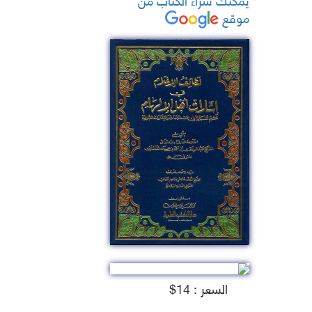
موقع
السعر : 14$