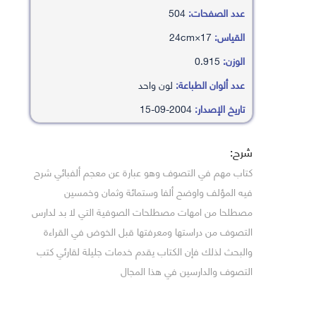
عدد الصفحات:
504
القياس:
17×24cm
الوزن:
0.915
عدد ألوان الطباعة:
لون واحد
تاريخ الإصدار:
2004-09-15
شرح:
كتاب مهم في التصوف وهو عبارة عن معجم ألفبائي شرح
فيه المؤلف واوضح ألفا وستمائة وثمان وخمسين
مصطلحا من امهات مصطلحات الصوفية التي لا بد لدارس
التصوف من دراستها ومعرفتها قبل الخوض في القراءة
والبحث لذلك فإن الكتاب يقدم خدمات جليلة لقارئي كتب
التصوف والدارسين في هذا المجال