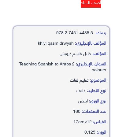
ردمك:
5 4435 7451 2 978
المؤلف بالإنجليزي:
khlyl qasm drwysh
المؤلف:
خليل قاسم درويش
العنوان بالإنجليزي:
Teaching Spanish to Arabs 2
colours
الموضوع:
تعليم لغات
نوع التجليد:
غلاف
نوع الورق:
ابيض
عدد الصفحات:
160
القياس:
12×17cm
الوزن:
0.125