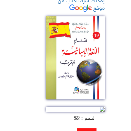
موقع
السعر : 2$