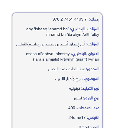
ردمك:
7 4499 7451 2 978
المؤلف بالإنجليزي:
’aby ’ishaaq ’ahamd bn
mhamd bn ’ibrahym/alth’alby
المؤلف:
أبي إسحاق أحمد بن محمد بن إبراهيم/الثعلبي
العنوان بالإنجليزي:
qsasa al’anbya’ almsmy
(’ara’s almjals) krtwnyh (asafr) lwnan
المحقق:
عبد اللطيف عبد الرحمن
الموضوع:
تاريخ وأخبار الأنبياء
نوع التجليد:
كرتونيه
نوع الورق:
اصفر
عدد الصفحات:
400
القياس:
17×24cm
الوزن:
0.554