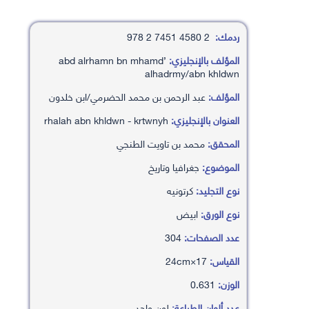
ردمك:
2 4580 7451 2 978
المؤلف بالإنجليزي:
’abd alrhamn bn mhamd
alhadrmy/abn khldwn
المؤلف:
عبد الرحمن بن محمد الحضرمي/ابن خلدون
العنوان بالإنجليزي:
rhalah abn khldwn - krtwnyh
المحقق:
محمد بن تاويت الطنجي
الموضوع:
جغرافيا وتاريخ
نوع التجليد:
كرتونيه
نوع الورق:
ابيض
عدد الصفحات:
304
القياس:
17×24cm
الوزن:
0.631
عدد ألوان الطباعة:
لون واحد