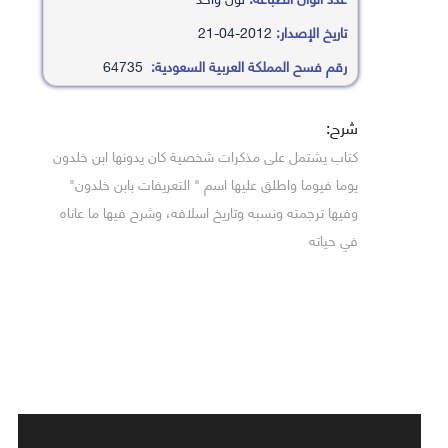
تاريخ الإصدار:
2012-04-21
رقم فسح المملكة العربية السعودية:
64735
شرح:
كتاب يشتمل على مذكرات شخصية كان يدونها ابن خلدون
يوما فيوما واطلق عليها اسم " التعريفات بابن خلدون"
وفيها ترجمته ونسبه وتاريخ اسلافه، وشرح فيها ما عاناه
في حياته