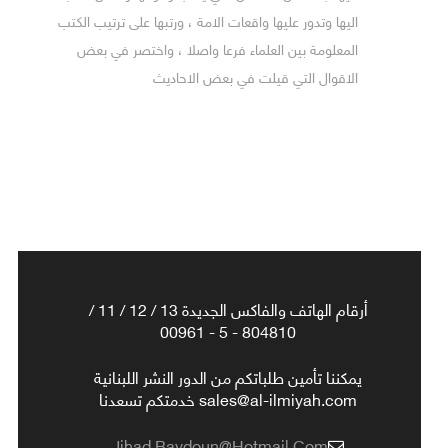
اليها وتدور عليها واقعات الامة ، ورتبها على ترتيب الكتب
المعلومة بين العلماء فرعا واصلا ، واختصر في بعض
الاقوال التي قيلت في بعض الاحاديث
أرقام الهاتف والفاكس الجديدة 13 / 12 / 11 /
804810 - 5 - 00961
يمكننا تأمين طلباتكم من الدور النشر اللبنانية
sales@al-ilmiyah.com خدمتكم تسعدنا
Jihad.baydoun@hotmail.com