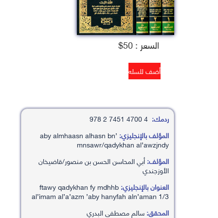
السعر : 50$
ردمك:
4 4700 7451 2 978
المؤلف بالإنجليزي:
’aby almhaasn alhasn bn
mnsawr/qadykhan al’awzjndy
المؤلف:
أبي المحاسن الحسن بن منصور/قاضيخان
الأوزجندي
العنوان بالإنجليزي:
ftawy qadykhan fy mdhhb
al’imam al’a’azm ’aby hanyfah aln’aman 1/3
المحقق:
سالم مصطفى البدري