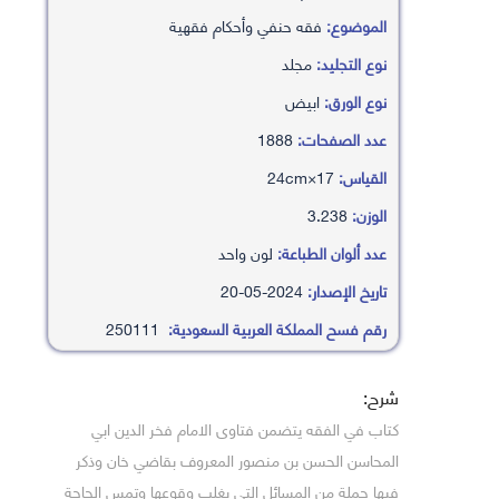
الموضوع:
فقه حنفي وأحكام فقهية
نوع التجليد:
مجلد
نوع الورق:
ابيض
عدد الصفحات:
1888
القياس:
17×24cm
الوزن:
3.238
عدد ألوان الطباعة:
لون واحد
تاريخ الإصدار:
2024-05-20
رقم فسح المملكة العربية السعودية:
250111
شرح:
كتاب في الفقه يتضمن فتاوى الامام فخر الدين ابي
المحاسن الحسن بن منصور المعروف بقاضي خان وذكر
فيها جملة من المسائل التي يغلب وقوعها وتمس الحاجة