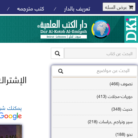
عرض السله
تعريف بالدار
كتب مترجمه
/
/
الإشترا
تصوف (466)
دوريات-مجلات (413)
يمكنك شرا
حديث (348)
سير وتراجم ,دراسات (218)
نحو (188)