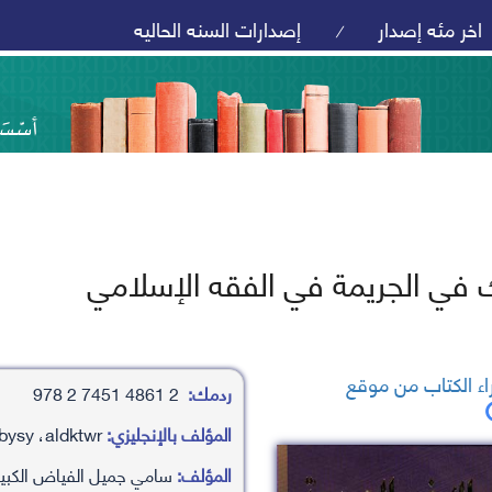
اخر مئه إصدار
إصدارات السنه الحاليه
/
ك في الجريمة في الفقه الإسلامي
ء الكتاب من موقع
ردمك:
2 4861 7451 2 978
المؤلف بالإنجليزي:
samy jmyl alfyad alkbysy ،aldktwr
المؤلف:
سامي جميل الفياض الكبيس