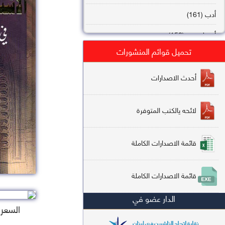
أدب (161)
أصول فقه (158)
تحميل قوائم المنشورات
عقيدة (144)
تاريخ (138)
أحدث الاصدارات
فقه شافعي (132)
لائحه يالكتب المتوفرة
فقه حنفي (113)
فقه مالكي (112)
قائمة الاصدارات الكاملة
تفسير قرآن (106)
قائمة الاصدارات الكاملة
علم كلام (96)
الدار عضو في
أخلاق وتصوف (91)
السعر : 2
سير وتراجم (90)