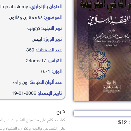
العنوان بالإنجليزي:
al’ishtrak fy aljrymah fy alfqh al’islamy
الموضوع:
فقه مقارن وقانون
نوع التجليد:
كرتونيه
نوع الورق:
ابيض
عدد الصفحات:
360
القياس:
17×24cm
الوزن:
0.71
عدد ألوان الطباعة:
لون واحد
تاريخ الإصدار:
2006-01-19
شرح:
كتاب يتكلم على موضوع الاشتراك في الجر
1$
على القصاص والديـة وذكر آراء الفقهاء و