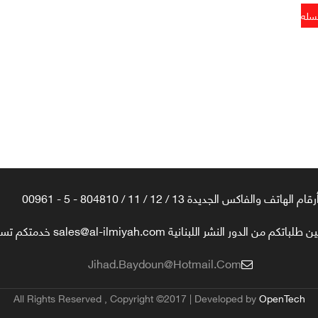
رقام الهاتف والفاكس الجديدة 13 / 12 / 11 / 804810 - 5 - 00961
تكم من الدور النشر اللبنانية sales@al-ilmiyah.com خدمتكم تسعدنا
Jihad.baydoun@hotmail.com
All Rights Reserved , Copyright ©2017 | Developed by
OpenTech