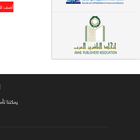
معاجم لغوية (89)
سيرة نبوية وتصوف (81)
فقه (80)
دراسات إسلامية (75)
شعر (72)
علوم قرآن (66)
أ
علوم حديث (64)
روايات (63)
يمكننا تأمين طلبا
قصص للأطفال (63)
فقه عام وأحكام فقهية (62)
قراءات (61)