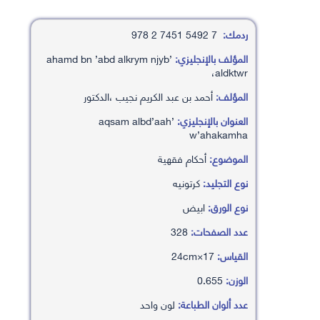
ردمك:
7 5492 7451 2 978
المؤلف بالإنجليزي:
’ahamd bn ’abd alkrym njyb
،aldktwr
المؤلف:
أحمد بن عبد الكريم نجيب ،الدكتور
العنوان بالإنجليزي:
’aqsam albd’aah
w’ahakamha
الموضوع:
أحكام فقهية
نوع التجليد:
كرتونيه
نوع الورق:
ابيض
عدد الصفحات:
328
القياس:
17×24cm
الوزن:
0.655
عدد ألوان الطباعة:
لون واحد