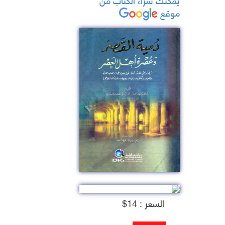
موقع
السعر : 14$