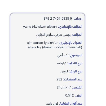
ردمك:
9 5935 7451 2 978
المؤلف بالإنجليزي:
ywns trky slwm albjary
المؤلف:
يونس طركي سلوم البجاري
العنوان بالإنجليزي:
alm’aardat fy alsh’ar
al’andlsy (drasah nqdyah mwaznah)
الموضوع:
نقد أدبي
نوع التجليد:
كرتونيه
نوع الورق:
ابيض
عدد الصفحات:
232
القياس:
17×24cm
الوزن:
0.512
عدد ألوان الطباعة:
لون واحد