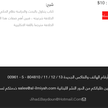
1$
شرح:
كتاب يتناول بالبحث والدراسة نظام الحك
الخلافة شرعيته ، فبين أهم صفات هذا ال
الخلافة مترجما باللغة الانكليزية
رقام الهاتف والفاكس الجديدة 13 / 12 / 11 / 804810 - 5 - 00961
تكم من الدور النشر اللبنانية sales@al-ilmiyah.com خدمتكم تسعدنا
Jihad.baydoun@hotmail.com