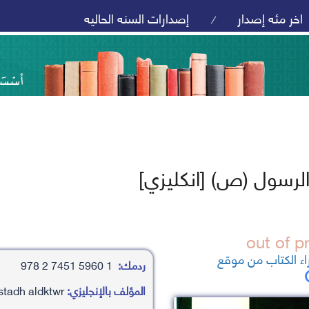
اخر مئه إصدار
إصدارات السنه الحاليه
/
لرسول (ص) [انكليزي]
ء الكتاب من موقع
ردمك:
1 5960 7451 2 978
المؤلف بالإنجليزي:
hashm yhayy almlaha ،al’astadh aldktwr