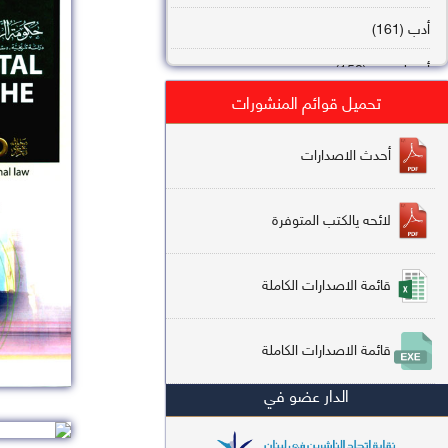
أدب (161)
أصول فقه (158)
تحميل قوائم المنشورات
عقيدة (144)
تاريخ (138)
أحدث الاصدارات
فقه شافعي (132)
لائحه يالكتب المتوفرة
فقه حنفي (113)
فقه مالكي (112)
قائمة الاصدارات الكاملة
تفسير قرآن (106)
قائمة الاصدارات الكاملة
علم كلام (96)
الدار عضو في
أخلاق وتصوف (91)
سير وتراجم (90)