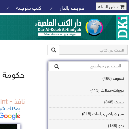
عرض السله
تعريف بالدار
كتب مترجمه
/
/
حكومة ا
تصوف (466)
دوريات-مجلات (413)
نافذ - out of print
حديث (348)
يمكنك شرا
سير وتراجم ,دراسات (218)
نحو (188)