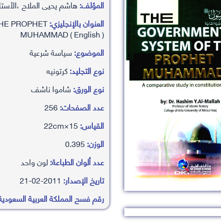
المؤلف:
هاشم يحيى الملاح ،الأستاذ
العنوان بالإنجليزي:
HE PROPHET
MUHAMMAD ( English )
الموضوع:
سياسة شرعية
نوع التجليد:
كرتونيه
نوع الورق:
شاموا ناشف
عدد الصفحات:
256
القياس:
15×22cm
الوزن:
0.395
عدد ألوان الطباعة:
لون واحد
تاريخ الإصدار:
2011-02-21
رقم فسح المملكة العربية السعودية