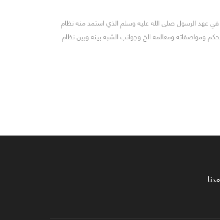
م في عهد الرسول صلى الله عليه وسلم الذي استمد منه نظام
حكم ومواصفاته ومعالمه الخ وجوانب الشبه بينه وبين نظام