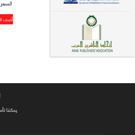
السعر : 0
معاجم لغوية (89)
سيرة نبوية وتصوف (81)
فقه (80)
دراسات إسلامية (75)
شعر (72)
علوم قرآن (66)
علوم حديث (64)
أ
روايات (63)
قصص للأطفال (63)
يمكننا تأمين طلبا
فقه عام وأحكام فقهية (62)
قراءات (61)