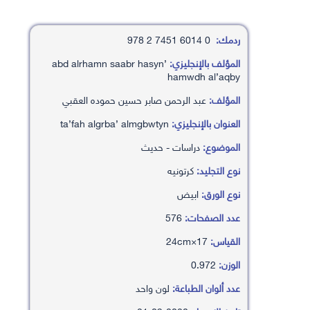
ردمك:
0 6014 7451 2 978
المؤلف بالإنجليزي:
’abd alrhamn saabr hasyn
hamwdh al’aqby
المؤلف:
عبد الرحمن صابر حسين حموده العقبي
العنوان بالإنجليزي:
ta’fah algrba’ almgbwtyn
الموضوع:
دراسات - حديث
نوع التجليد:
كرتونيه
نوع الورق:
ابيض
عدد الصفحات:
576
القياس:
17×24cm
الوزن:
0.972
عدد ألوان الطباعة:
لون واحد