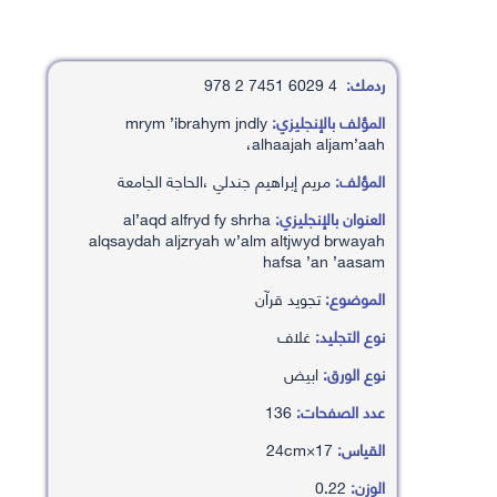
ردمك:
4 6029 7451 2 978
المؤلف بالإنجليزي:
mrym ’ibrahym jndly
،alhaajah aljam’aah
المؤلف:
مريم إبراهيم جندلي ،الحاجة الجامعة
العنوان بالإنجليزي:
al’aqd alfryd fy shrha
alqsaydah aljzryah w’alm altjwyd brwayah
hafsa ’an ’aasam
الموضوع:
تجويد قرآن
نوع التجليد:
غلاف
نوع الورق:
ابيض
عدد الصفحات:
136
القياس:
17×24cm
الوزن:
0.22