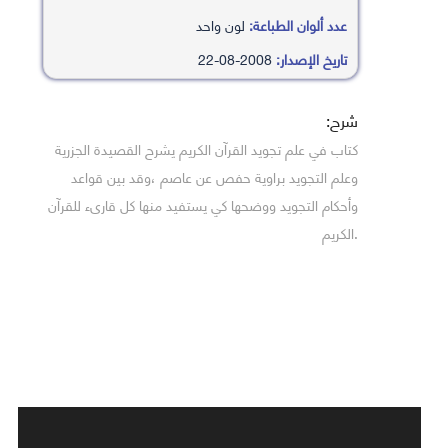
عدد ألوان الطباعة:
لون واحد
تاريخ الإصدار:
2008-08-22
شرح:
كتاب في علم تجويد القرآن الكريم يشرح القصيدة الجزرية
وعلم التجويد براوية حفص عن عاصم ،وقد بين قواعد
وأحكام التجويد ووضحها كي يستفيد منها كل قارىء للقرآن
.الكريم