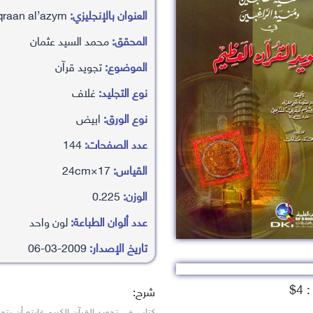
العنوان بالإنجليزي:
gnyah altalbyn wmnyah alragbyn fy tjwyd alqraan al’azym
المحقق:
محمد السيد عثمان
الموضوع:
تجويد قرآن
نوع التجليد:
غلاف
نوع الورق:
ابيض
عدد الصفحات:
144
القياس:
17×24cm
الوزن:
0.225
عدد ألوان الطباعة:
لون واحد
تاريخ الإصدار:
2009-03-06
4$
شرح:
كتاب في تجويد القرآن الكريم غايته أن يتو