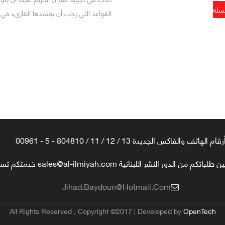
القواعد التي يجب أن يعتمدها القارىء في 
رقام الهاتف والفاكس الجديدة 13 / 12 / 11 / 804810 - 5 - 00961
تكم من الدور النشر اللبنانية sales@al-ilmiyah.com خدمتكم تسعدنا
Jihad.baydoun@hotmail.com
All Rights Reserved , Copyright ©2017 | Developed by
OpenTech