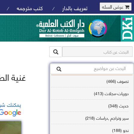
عرض السله
تعريف بالدار
كتب مترجمه
/
/
غنية الط
تصوف (466)
دوريات-مجلات (413)
يمكنك شرا
حديث (348)
سير وتراجم ,دراسات (218)
نحو (188)