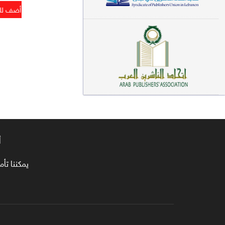
معاجم لغوية (89)
سيرة نبوية وتصوف (81)
فقه (80)
دراسات إسلامية (75)
شعر (72)
علوم قرآن (66)
أ
علوم حديث (64)
روايات (63)
يمكننا تأمين طلبا
قصص للأطفال (63)
فقه عام وأحكام فقهية (62)
قراءات (61)