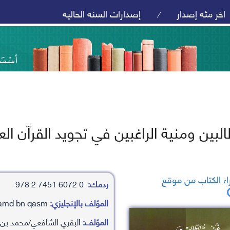
اخر مئه إصدار
إصدارات السنه الحاليه
/
البين ومنية الراغبين في تجويد القرآن ال
ء الكتاب من موقع
ردمك:
0 6072 7451 2 978
المؤلف بالإنجليزي:
albqry alshaf’ay/mhamd bn qasm
المؤلف:
البقري الشافعي/محمد بن