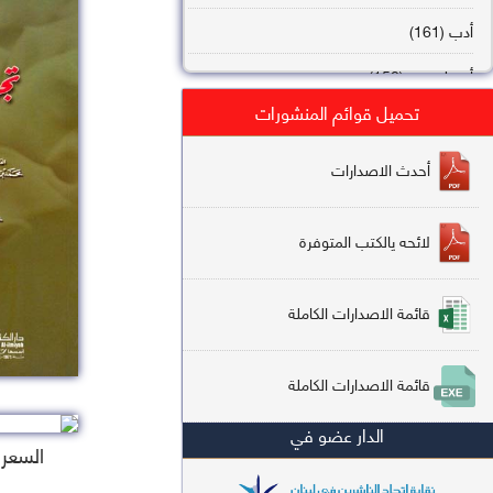
أدب (161)
أصول فقه (158)
تحميل قوائم المنشورات
عقيدة (144)
تاريخ (138)
أحدث الاصدارات
فقه شافعي (132)
لائحه يالكتب المتوفرة
فقه حنفي (113)
فقه مالكي (112)
قائمة الاصدارات الكاملة
تفسير قرآن (106)
قائمة الاصدارات الكاملة
علم كلام (96)
الدار عضو في
أخلاق وتصوف (91)
السعر : 
سير وتراجم (90)