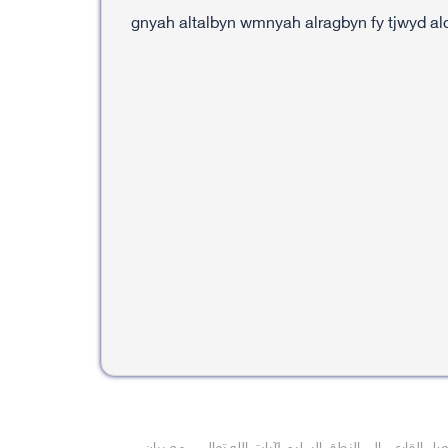
صل القارىء الى النطق السليم لآيات الله تعالى ، مع بيان