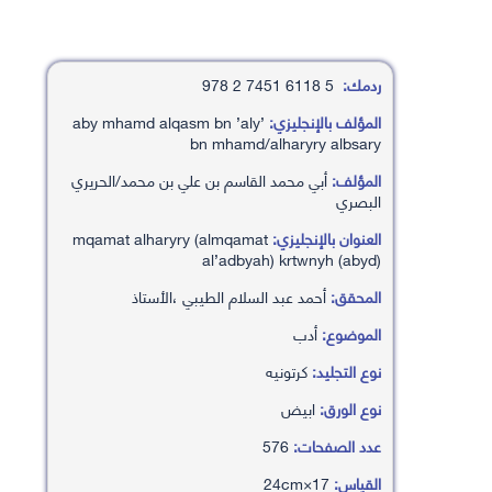
ردمك:
5 6118 7451 2 978
المؤلف بالإنجليزي:
’aby mhamd alqasm bn ’aly
bn mhamd/alharyry albsary
المؤلف:
أبي محمد القاسم بن علي بن محمد/الحريري
البصري
العنوان بالإنجليزي:
mqamat alharyry (almqamat
al’adbyah) krtwnyh (abyd)
المحقق:
أحمد عبد السلام الطيبي ،الأستاذ
الموضوع:
أدب
نوع التجليد:
كرتونيه
نوع الورق:
ابيض
عدد الصفحات:
576
القياس:
17×24cm