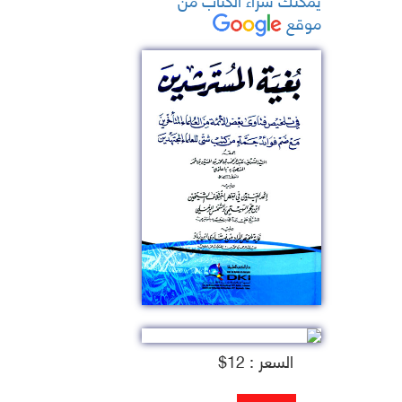
موقع
السعر : 12$