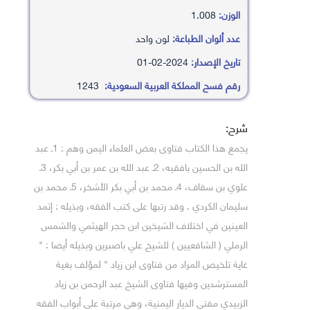
الوزن:
1.008
عدد ألوان الطباعة:
لون واحد
تاريخ الإصدار:
2024-02-01
رقم فسح المملكة العربية السعودية:
1243
شرح:
يجمع هذا الكتاب فتاوى بعض العلماء اليمن وهم : 1ـ عبد
الله بن الحسين بافقيه، 2ـ عبد الله بن عمر بن أبي بكر، 3ـ
علوي بن سقاف، 4ـ محمد بن أبي بكر الأشخر، 5ـ محمد بن
سليمان الكردي . وقد رتبها على كتب الفقه، وبذيله : إثمد
العينين في اختلاف الشيخين ابن حجر الهيثمي والشمس
الرملي ( الشافعيين ) للشيخ علي باصبرين وبذيله أيضا : "
غاية تلخيص المراد من فتاوى ابن زياد " لمؤلف بغية
المسترشدين وفيها فتاوى الشيخ عبد الرحمن بن زياد
الزبيدي مفتي الديار اليمنية، وهي مرتبة على أبواب الفقه