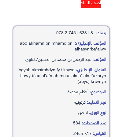
ردمك:
8 6331 7451 2 978
المؤلف بالإنجليزي:
’abd alrhamn bn mhamd bn
alhasyn/ba’alwy
المؤلف:
عبد الرحمن بن محمد بن الحسين/باعلوي
العنوان بالإنجليزي:
bgyah almstrshdyn fy tlkhysa
ftawy b’ad al’a’mah mn al’alma’ almt’akhryn
(abyd) krtwnyh
الموضوع:
أحكام فقهية
نوع التجليد:
كرتونيه
نوع الورق:
ابيض
عدد الصفحات:
584
القياس:
17×24cm