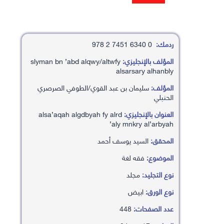
ردمك:
0 6340 7451 2 978
المؤلف بالإنجليزي:
slyman bn ’abd alqwy/altwfy
alsarsary alhanbly
المؤلف:
سليمان بن عبد القوي/الطوفي الصرصري
الحنبلي
العنوان بالإنجليزي:
alsa’aqah algdbyah fy alrd
’aly mnkry al’arbyah
المحقق:
السيد يوسف أحمد
الموضوع:
فقه لغة
نوع التجليد:
مجلد
نوع الورق:
ابيض
عدد الصفحات:
448