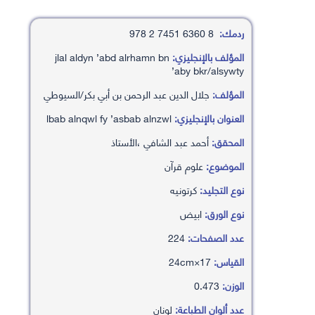
ردمك:
8 6360 7451 2 978
المؤلف بالإنجليزي:
jlal aldyn ’abd alrhamn bn
’aby bkr/alsywty
المؤلف:
جلال الدين عبد الرحمن بن أبي بكر/السيوطي
العنوان بالإنجليزي:
lbab alnqwl fy ’asbab alnzwl
المحقق:
أحمد عبد الشافي ،الأستاذ
الموضوع:
علوم قرآن
نوع التجليد:
كرتونيه
نوع الورق:
ابيض
عدد الصفحات:
224
القياس:
17×24cm
الوزن:
0.473
عدد ألوان الطباعة:
لونان