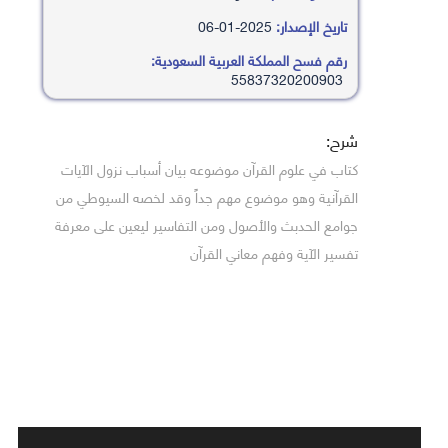
تاريخ الإصدار:
2025-01-06
رقم فسح المملكة العربية السعودية:
55837320200903
شرح:
كتاب في علوم القرآن موضوعه بيان أسباب نزول الآيات
القرآنية وهو موضوع مهم جداً وقد لخصه السيوطي من
جوامع الحدبث والأصول ومن التفاسير ليعين على معرفة
تفسير الآية وفهم معاني القرآن