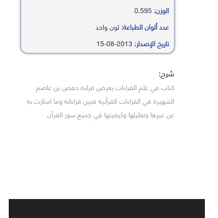
الوزن:
0.595
عدد ألوان الطباعة:
لون واحد
تاريخ الإصدار:
2013-08-15
شرح:
كتاب في علم القراءات يعرض قراءة حفص بن عاصم
الشهيرة في القراءات القرآنية فبين قراءاته وما امتازت به
عن غيرها وتعليلها وكيفيتها في جميع سور القرآن