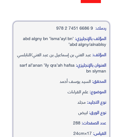
ردمك:
9 6686 7451 2 978
المؤلف بالإنجليزي:
’abd algny bn ’isma’ayl bn
’abd algny/alnablsy
المؤلف:
عبد الغني بن إسماعيل بن عبد الغني/النابلسي
العنوان بالإنجليزي:
sarf al’anan ’ily qra’ah hafsa
bn slyman
المحقق:
السيد يوسف أحمد
الموضوع:
علم القراءات
نوع التجليد:
مجلد
نوع الورق:
ابيض
عدد الصفحات:
288
القياس:
17×24cm