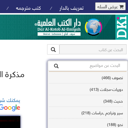
عرض السله
تعريف بالدار
كتب مترجمه
/
/
مذكرة ال
تصوف (466)
دوريات-مجلات (413)
يمكنك شرا
حديث (348)
سير وتراجم ,دراسات (218)
نحو (188)