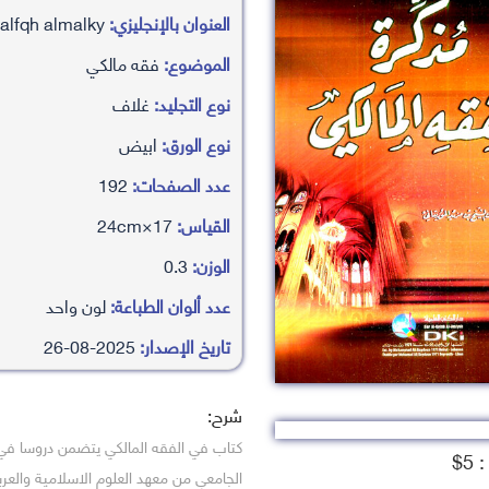
العنوان بالإنجليزي:
mdhkrah alfqh almalky
الموضوع:
فقه مالكي
نوع التجليد:
غلاف
نوع الورق:
ابيض
عدد الصفحات:
192
القياس:
17×24cm
الوزن:
0.3
عدد ألوان الطباعة:
لون واحد
تاريخ الإصدار:
2025-08-26
شرح:
كتاب في الفقه المالكي يتضمن دروسا في
5$
الجامعي من معهد العلوم الاسلامية والعرب