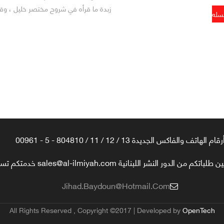
زبدة ما قرأه في شروح مختصر خليل ، وقد 
رقام الهاتف والفاكس الجديدة 13 / 12 / 11 / 804810 - 5 - 00961
تكم من الدور النشر اللبنانية sales@al-ilmiyah.com خدمتكم تسعدنا
Jihad.baydoun@hotmail.com
All Rights Reserved , Copyright ©2017 | Developed by
OpenTech