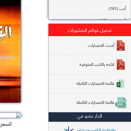
أدب (161)
أصول فقه (158)
تحميل قوائم المنشورات
عقيدة (144)
تاريخ (138)
أحدث الاصدارات
فقه شافعي (132)
لائحه يالكتب المتوفرة
فقه حنفي (113)
فقه مالكي (112)
قائمة الاصدارات الكاملة
تفسير قرآن (106)
قائمة الاصدارات الكاملة
علم كلام (96)
الدار عضو في
أخلاق وتصوف (91)
السعر : 
سير وتراجم (90)