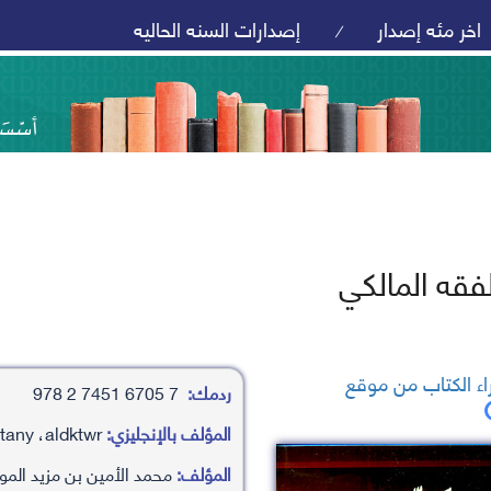
اخر مئه إصدار
إصدارات السنه الحاليه
/
فقه المالكي
ء الكتاب من موقع
ردمك:
7 6705 7451 2 978
المؤلف بالإنجليزي:
mhamd al’amyn bn mzyd almwrytany ،aldktwr
المؤلف:
محمد الأمين بن مزيد الموري