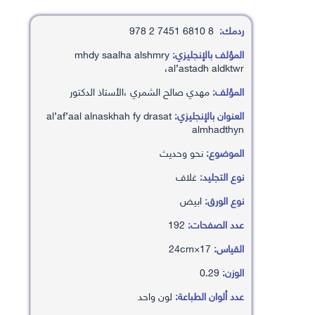
ردمك:
8 6810 7451 2 978
المؤلف بالإنجليزي:
mhdy saalha alshmry
،al’astadh aldktwr
المؤلف:
مهدي صالح الشمري ،الأستاذ الدكتور
العنوان بالإنجليزي:
al’af’aal alnaskhah fy drasat
almhadthyn
الموضوع:
نحو وحديث
نوع التجليد:
غلاف
نوع الورق:
ابيض
عدد الصفحات:
192
القياس:
17×24cm
الوزن:
0.29
عدد ألوان الطباعة:
لون واحد