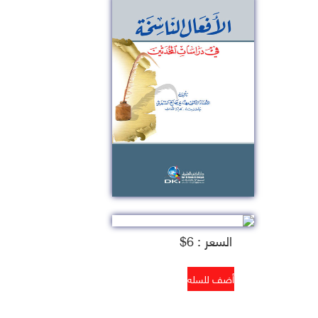
السعر : 6$