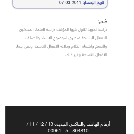
تاريخ الإصدار:
2011-03-07
شرح:
دراسة نحوية تناول فيها المؤلف دراسة العلماء المحدثين
للافعال الناسخة فتطرق لموضوع الاسناد والجملة ،
والنسخ واقسام الكلام ودلالة الافعال الناسخة ونفي جملة
الافعال الناسخة وغير ذلك
أرقام الهاتف والفاكس الجديدة 13 / 12 / 11 /
804810 - 5 - 00961