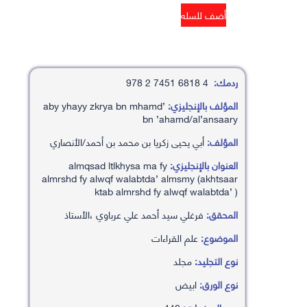
ردمك:
4 6818 7451 2 978
المؤلف بالإنجليزي:
’aby yhayy zkrya bn mhamd
bn ’ahamd/al’ansaary
المؤلف:
أبي يحيى زكريا بن محمد بن أحمد/الأنصاري
العنوان بالإنجليزي:
almqsad ltlkhysa ma fy
almrshd fy alwqf walabtda’ almsmy (akhtsaar
ktab almrshd fy alwqf walabtda’ )
المحقق:
فرغلي سيد أحمد علي عرباوي ،الأستاذ
الموضوع:
علم القراءات
نوع التجليد:
مجلد
نوع الورق:
ابيض