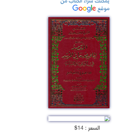
موقع
السعر : 14$