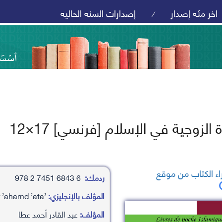
اخر مئه إصدار
إصدارات السنه الحاليه
/
الزوجية في الإسلام [فرنسي] 17×12
ء الكتاب من موقع
ردمك:
6 6843 7451 2 978
المؤلف بالإنجليزي:
’abd alqadr ’ahamd ’ata
المؤلف:
عبد القادر أحمد عطا