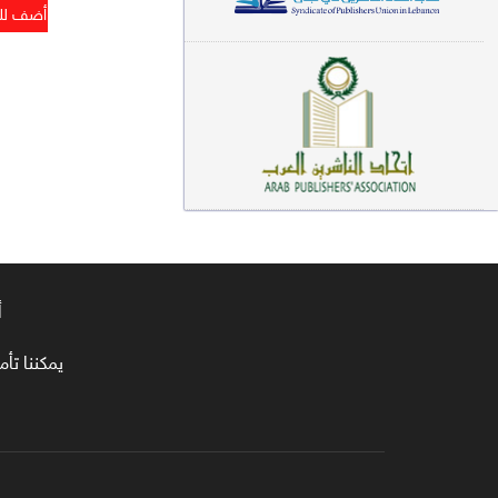
معاجم لغوية (89)
سيرة نبوية وتصوف (81)
فقه (80)
دراسات إسلامية (75)
شعر (72)
علوم قرآن (66)
أ
علوم حديث (64)
روايات (63)
يمكننا تأمين طلبا
قصص للأطفال (63)
فقه عام وأحكام فقهية (62)
قراءات (61)