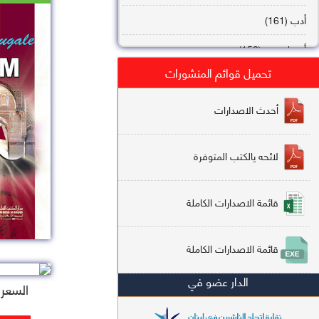
أدب (161)
أصول فقه (158)
تحميل قوائم المنشورات
عقيدة (144)
تاريخ (138)
أحدث الاصدارات
فقه شافعي (132)
لائحه يالكتب المتوفرة
فقه حنفي (113)
فقه مالكي (112)
قائمة الاصدارات الكاملة
تفسير قرآن (106)
قائمة الاصدارات الكاملة
علم كلام (96)
الدار عضو في
أخلاق وتصوف (91)
السعر : 
سير وتراجم (90)