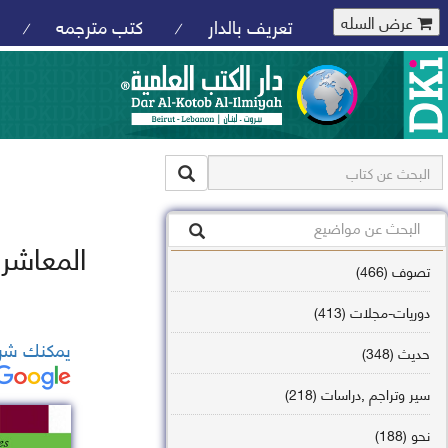
عرض السله
تعريف بالدار
كتب مترجمه
/
/
المعاشرة 
تصوف (466)
دوريات-مجلات (413)
يمكنك شرا
حديث (348)
سير وتراجم ,دراسات (218)
نحو (188)