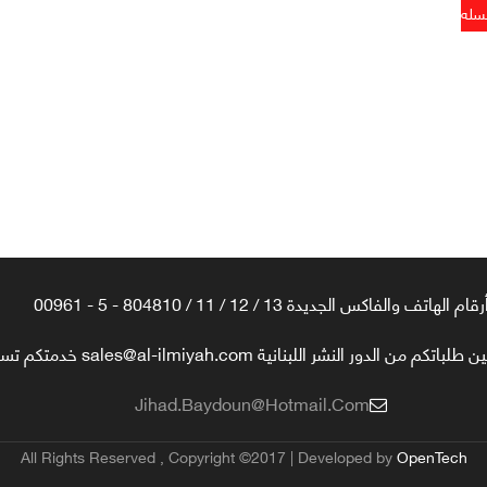
رقام الهاتف والفاكس الجديدة 13 / 12 / 11 / 804810 - 5 - 00961
تكم من الدور النشر اللبنانية sales@al-ilmiyah.com خدمتكم تسعدنا
Jihad.baydoun@hotmail.com
All Rights Reserved , Copyright ©2017 | Developed by
OpenTech